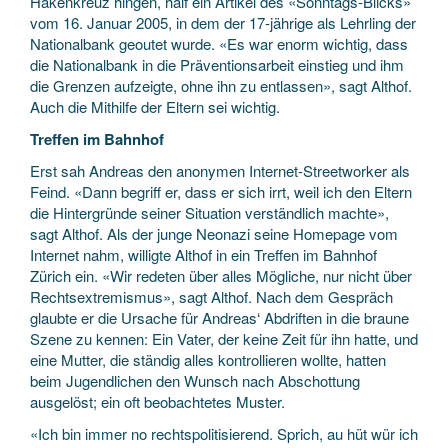
Hakenkreuz hingen, half ein Artikel des «Sonntags-Blicks»
vom 16. Januar 2005, in dem der 17-jährige als Lehrling der
Nationalbank geoutet wurde. «Es war enorm wichtig, dass
die Nationalbank in die Präventionsarbeit einstieg und ihm
die Grenzen aufzeigte, ohne ihn zu entlassen», sagt Althof.
Auch die Mithilfe der Eltern sei wichtig.
Treffen im Bahnhof
Erst sah Andreas den anonymen Internet-Streetworker als
Feind. «Dann begriff er, dass er sich irrt, weil ich den Eltern
die Hintergründe seiner Situation verständlich machte»,
sagt Althof. Als der junge Neonazi seine Homepage vom
Internet nahm, willigte Althof in ein Treffen im Bahnhof
Zürich ein. «Wir redeten über alles Mögliche, nur nicht über
Rechtsextremismus», sagt Althof. Nach dem Gespräch
glaubte er die Ursache für Andreas‘ Abdriften in die braune
Szene zu kennen: Ein Vater, der keine Zeit für ihn hatte, und
eine Mutter, die ständig alles kontrollieren wollte, hatten
beim Jugendlichen den Wunsch nach Abschottung
ausgelöst; ein oft beobachtetes Muster.
«Ich bin immer no rechtspolitisierend. Sprich, au hüt wür ich