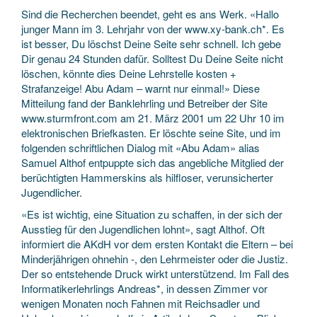
Sind die Recherchen beendet, geht es ans Werk. «Hallo
junger Mann im 3. Lehrjahr von der www.xy-bank.ch*. Es
ist besser, Du löschst Deine Seite sehr schnell. Ich gebe
Dir genau 24 Stunden dafür. Solltest Du Deine Seite nicht
löschen, könnte dies Deine Lehrstelle kosten +
Strafanzeige! Abu Adam – warnt nur einmal!» Diese
Mitteilung fand der Banklehrling und Betreiber der Site
www.sturmfront.com am 21. März 2001 um 22 Uhr 10 im
elektronischen Briefkasten. Er löschte seine Site, und im
folgenden schriftlichen Dialog mit «Abu Adam» alias
Samuel Althof entpuppte sich das angebliche Mitglied der
berüchtigten Hammerskins als hilfloser, verunsicherter
Jugendlicher.
«Es ist wichtig, eine Situation zu schaffen, in der sich der
Ausstieg für den Jugendlichen lohnt», sagt Althof. Oft
informiert die AKdH vor dem ersten Kontakt die Eltern – bei
Minderjährigen ohnehin -, den Lehrmeister oder die Justiz.
Der so entstehende Druck wirkt unterstützend. Im Fall des
Informatikerlehrlings Andreas*, in dessen Zimmer vor
wenigen Monaten noch Fahnen mit Reichsadler und