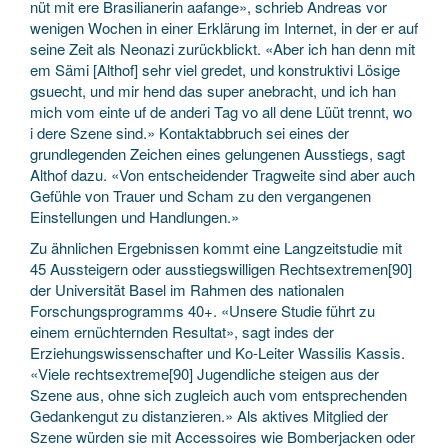
nüt mit ere Brasilianerin aafange», schrieb Andreas vor
wenigen Wochen in einer Erklärung im Internet, in der er auf
seine Zeit als Neonazi zurückblickt. «Aber ich han denn mit
em Sämi [Althof] sehr viel gredet, und konstruktivi Lösige
gsuecht, und mir hend das super anebracht, und ich han
mich vom einte uf de anderi Tag vo all dene Lüüt trennt, wo
i dere Szene sind.» Kontaktabbruch sei eines der
grundlegenden Zeichen eines gelungenen Ausstiegs, sagt
Althof dazu. «Von entscheidender Tragweite sind aber auch
Gefühle von Trauer und Scham zu den vergangenen
Einstellungen und Handlungen.»
Zu ähnlichen Ergebnissen kommt eine Langzeitstudie mit
45 Aussteigern oder ausstiegswilligen Rechtsextremen[90]
der Universität Basel im Rahmen des nationalen
Forschungsprogramms 40+. «Unsere Studie führt zu
einem ernüchternden Resultat», sagt indes der
Erziehungswissenschafter und Ko-Leiter Wassilis Kassis.
«Viele rechtsextreme[90] Jugendliche steigen aus der
Szene aus, ohne sich zugleich auch vom entsprechenden
Gedankengut zu distanzieren.» Als aktives Mitglied der
Szene würden sie mit Accessoires wie Bomberjacken oder