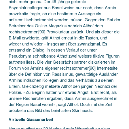
nicht mehr genau. Der 49-jährige gelernte
Psychiatriepfleger aus Basel weiss nur noch, dass Armin
provokativ fragte, ob eine bestimmte Aussage als
antisemitisch betrachtet werden müsse. Gegen den Rat der
Betreiber des Online-Magazins schrieb Althof dem
rechtsextremen[90] Provokateur zurück. Und als dieser die
E-Mail erwiderte, griff Althof erneut in die Tasten, und
wieder und wieder – insgesamt über zwanzigmal. Es
entstand ein Dialog, in dessen Verlauf der unter
Pseudonym schreibende Althof zwei weitere fiktive Figuren
auftreten liess. Die vier Gesprächspartner diskutierten im
Forum von Armins eigener rechtsextremer[90] Internetsite
über die Definition von Rassismus, gewalttätige Ausländer,
Armins indischen Kollegen und das Verhältnis zu seinen
Eltern. Gleichzeitig meldete Althof den jungen Neonazi der
Polizei. «Zu Beginn hatten wir etwas Angst. Erst recht, als
unsere Recherchen ergaben, dass Armin ausgerechnet in
der Region Basel wohnt», sagt Althof. Doch mit der Zeit
bröckelte das Bild des beinharten Skinheads.
Virtuelle Gassenarbeit
Heute studiert der 22-jährige Armin Wirtschaft an einer