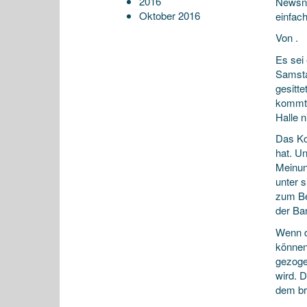
2016
Newsne
Oktober 2016
einfac
Von .
Es sei 
Samsta
gesitt
kommt 
Halle n
Das Ko
hat. U
Meinun
unter 
zum Bei
der Ba
Wenn d
können
gezoge
wird. 
dem br