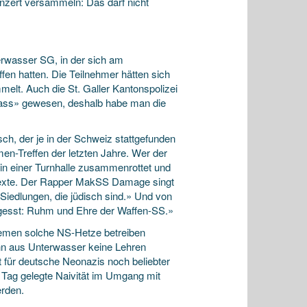
zert versammeln: Das darf nicht
terwasser SG, in der sich am
n hatten. Die Teilnehmer hätten sich
melt. Auch die St. Galler Kantonspolizei
nlass» gewesen, deshalb habe man die
h, der je in der Schweiz stattgefunden
en-Treffen der letzten Jahre. Wer der
 in einer Turnhalle zusammenrottet und
n Texte. Der Rapper MakSS Damage singt
 Siedlungen, die jüdisch sind.» Und von
ergesst: Ruhm und Ehre der Waffen-SS.»
emen solche NS-Hetze betreiben
enn aus Unterwasser keine Lehren
 für deutsche Neonazis noch beliebter
 Tag gelegte Naivität im Umgang mit
rden.