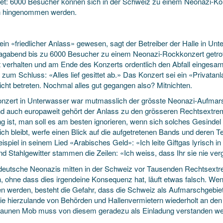
t: 6000 Besucher können sich in der Schweiz zu einem Neonazi-Kon
h hingenommen werden.
ein «friedlicher Anlass» gewesen, sagt der Betreiber der Halle in Un
gabend bis zu 6000 Besucher zu einem Neonazi-Rockkonzert getroffe
et verhalten und am Ende des Konzerts ordentlich den Abfall eingesam
zum Schluss: «Alles lief gesittet ab.» Das Konzert sei ein «Privata
icht betreten. Nochmal alles gut gegangen also? Mitnichten.
nzert in Unterwasser war mutmasslich der grösste Neonazi-Aufmarsc
nd auch europaweit gehört der Anlass zu den grösseren Rechtsextrem
g ist, man soll es am besten ignorieren, wenn sich solches Gesindel
sich bleibt, werfe einen Blick auf die aufgetretenen Bands und dere
spiel in seinem Lied «Arabisches Geld»: «Ich leite Giftgas lyrisch in
nd Stahlgewitter stammen die Zeilen: «Ich weiss, dass Ihr sie nie v
eutsche Neonazis mitten in der Schweiz vor Tausenden Rechtsextr
, ohne dass dies irgendeine Konsequenz hat, läuft etwas falsch. W
n werden, besteht die Gefahr, dass die Schweiz als Aufmarschgebiet
Die hierzulande von Behörden und Hallenvermietern wiederholt an den
aunen Mob muss von diesem geradezu als Einladung verstanden we