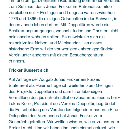
ihm und der ganzheitlichen Beurteilung kommt der Vorstand
zum Schluss, dass Jonas Fricker im Patronatskomitee
verbleiben soll.» Endingen und Lengnau waren zwischen
1776 und 1866 die einzigen Ortschaften in der Schweiz, in
denen Juden leben durften. Mit Doppeltüren wurde die
Bestimmung umgangen, wonach Juden und Christen nicht
beieinander wohnen sollten. Es entwickelte sich ein
respektvolles Neben- und Miteinander – an dieses
historische Erbe will der vor wenigen Jahren gegründete
Verein unter anderem mit einem Besucherzentrum
erinnern.
Fricker äussert sich
Auf Anfrage der AZ gab Jonas Fricker ein kurzes
Statement ab: «Gerne trage ich weiterhin zum Gelingen
des Projekts Doppeltüre und damit zur lebendigen
Vermittlung des jüdisch-christlichen Zusammenlebens bei.»
Lukas Keller, Präsident des Vereins Doppeltür, begründet
die Entscheidung des Vorstandes folgendermassen: «Eine
Delegation des Vorstandes hat Jonas Fricker zum
Gespräch getroffen. Wir wollten wissen, wie er zu unserem
Projekt steht. Und wir haben ihn noch einmal gefragt, wie