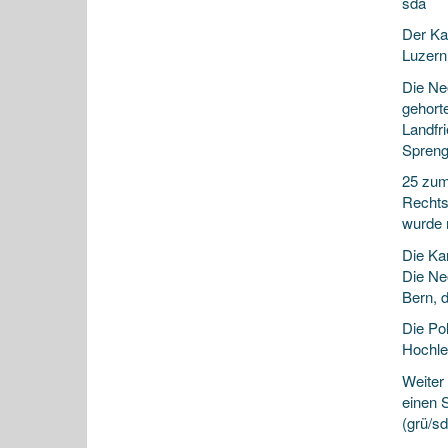
sda
Der Ka
Luzern 
Die Ne
gehort
Landfr
Spreng
25 zum
Rechts
wurde 
Die Ka
Die Ne
Bern, 
Die Po
Hochle
Weiter
einen S
(grü/sd