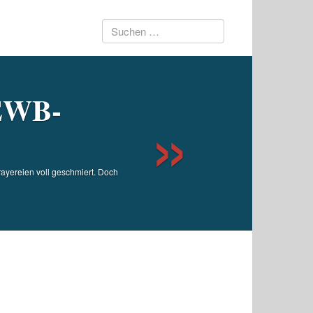
Suchen
Next
nach:
 EWB-
ayereien voll geschmiert. Doch