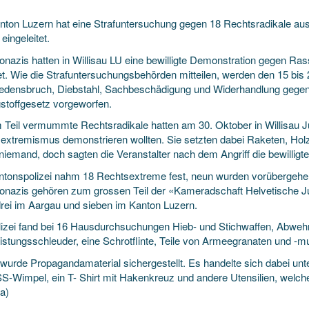
nton Luzern hat eine Strafuntersuchung gegen 18 Rechtsradikale au
eingeleitet.
onazis hatten in Willisau LU eine bewilligte Demonstration gegen Ra
et. Wie die Strafuntersuchungsbehörden
mitteilen, werden den 15 bis
iedensbruch, Diebstahl, Sachbeschädigung und Widerhandlung gegen d
stoffgesetz vorgeworfen.
 Teil vermummte Rechtsradikale hatten am 30. Oktober in Willisau Ju
extremismus demonstrieren wollten. Sie setzten dabei Raketen, Holzla
niemand, doch sagten die Veranstalter nach dem Angriff die bewillig
ntonspolizei nahm 18 Rechtsextreme fest, neun wurden vorübergeh
onazis gehören zum grossen Teil der «Kameradschaft Helvetische 
drei im Aargau und sieben im Kanton Luzern.
lizei fand bei 16 Hausdurchsuchungen Hieb- und Stichwaffen, Abwehr
istungsschleuder, eine Schrotflinte, Teile von Armeegranaten und -mu
 wurde Propagandamaterial sichergestellt. Es handelte sich dabei u
S-Wimpel, ein T- Shirt mit Hakenkreuz und andere Utensilien, welche 
a)