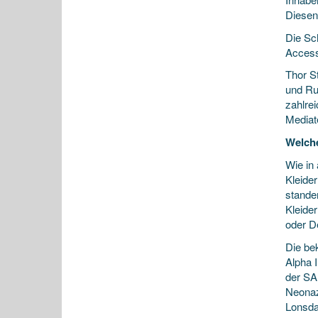
Diesen
Die Sc
Accesso
Thor St
und Ru
zahlre
Mediat
Welch
Wie in
Kleider
standen
Kleider
oder De
Die be
Alpha 
der SA
Neonazi
Lonsdal