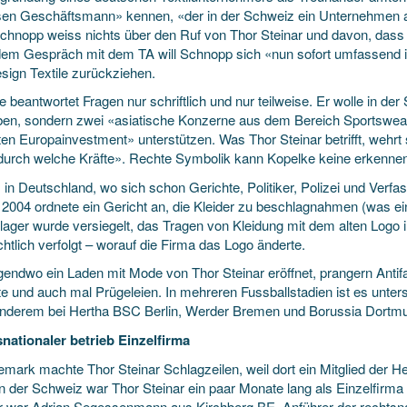
sen Geschäftsmann» kennen, «der in der Schweiz ein Unternehmen a
 Schnopp weiss nichts über den Ruf von Thor Steinar und davon, dass
em Gespräch mit dem TA will Schnopp sich «nun sofort umfassend inf
ign Textile zurückziehen.
 beantwortet Fragen nur schriftlich und nur teilweise. Er wolle in de
iben, sondern zwei «asiatische Konzerne aus dem Bereich Sportswea
ten Europainvestment» unterstützen. Was Thor Steinar betrifft, weh
 durch welche Kräfte». Rechte Symbolik kann Kopelke keine erkenne
 in Deutschland, wo sich schon Gerichte, Politiker, Polizei und Verf
 2004 ordnete ein Gericht an, die Kleider zu beschlagnahmen (was ein
lager wurde versiegelt, das Tragen von Kleidung mit dem alten Logo i
chtlich verfolgt – worauf die Firma das Logo änderte.
rgendwo ein Laden mit Mode von Thor Steinar eröffnet, prangern Antif
e und auch mal Prügeleien. In mehreren Fussballstadien ist es unters
anderem bei Hertha BSC Berlin, Werder Bremen und Borussia Dortm
nationaler betrieb Einzelfirma
emark machte Thor Steinar Schlagzeilen, weil dort ein Mitglied der 
In der Schweiz war Thor Steinar ein paar Monate lang als Einzelfirma
r war Adrian Segessenmann aus Kirchberg BE, Anführer der rechtsna