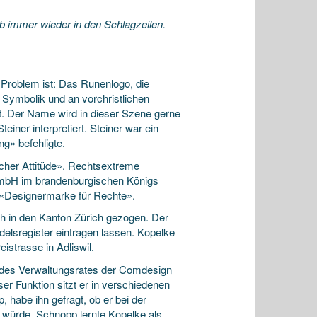
b immer wieder in den Schlagzeilen.
 Problem ist: Das Runenlogo, die
 Symbolik und an vorchristlichen
t. Der Name wird in dieser Szene gerne
ner interpretiert. Steiner war ein
g» befehligte.
ischer Attitüde». Rechtsextreme
 GmbH im brandenburgischen Königs
 «Designermarke für Rechte».
ch in den Kanton Zürich gezogen. Der
elsregister eintragen lassen. Kopelke
istrasse in Adliswil.
ed des Verwaltungsrates der Comdesign
ser Funktion sitzt er in verschiedenen
 habe ihn gefragt, ob er bei der
würde. Schnopp lernte Kopelke als