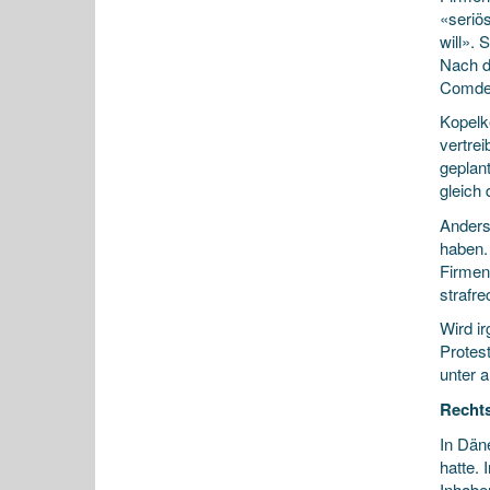
«seriö
will».
Nach d
Comdes
Kopelke
vertre
geplan
gleich
Anders
haben.
Firmen
strafre
Wird i
Protest
unter 
Rechts
In Dän
hatte. 
Inhabe