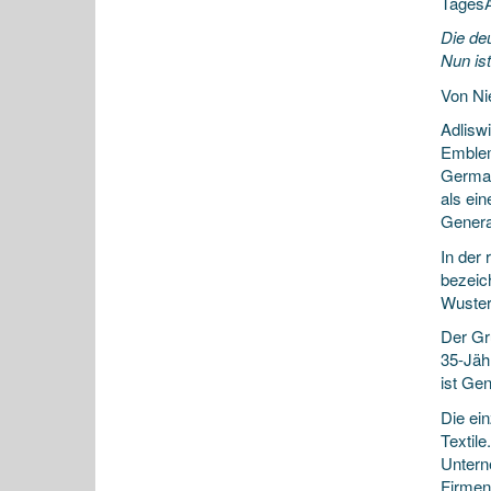
TagesA
Die de
Nun is
Von Ni
Adliswi
Emblem
German
als ei
Genera
In der 
bezeic
Wuster
Der Gr
35-Jäh
ist Gen
Die ei
Textile
Untern
Firmen