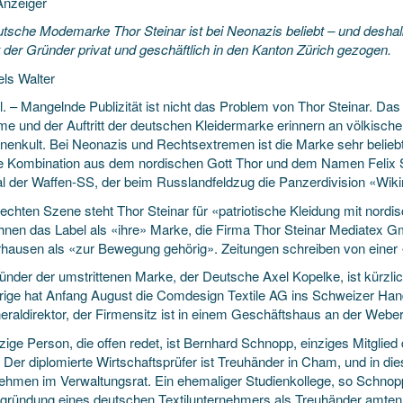
nzeiger
utsche Modemarke Thor Steinar ist bei Neonazis beliebt – und deshal
t der Gründer privat und geschäftlich in den Kanton Zürich gezogen.
els Walter
l. – Mangelnde Publizität
ist nicht das Problem von Thor Steinar. Das
e und der Auftritt der deutschen Kleidermarke erinnern an völkische
enkult. Bei Neonazis und Rechtsextremen ist die Marke sehr belieb
ne Kombination aus dem nordischen Gott Thor und dem Namen Felix Stei
l der Waffen-SS, der beim Russlandfeldzug die Panzerdivision «Wikin
rechten Szene steht Thor Steinar für «patriotische Kleidung mit nord
hnen das Label als «ihre» Marke, die Firma Thor Steinar Mediatex
hausen als «zur Bewegung gehörig». Zeitungen schreiben von einer
ünder der umstrittenen Marke, der Deutsche Axel Kopelke, ist kürzli
rige hat Anfang August die Comdesign Textile AG ins Schweizer Hand
eraldirektor, der Firmensitz ist in einem Geschäftshaus an der Webere
nzige Person, die offen redet, ist Bernhard Schnopp, einziges Mitgli
. Der diplomierte Wirtschaftsprüfer ist Treuhänder in Cham, und in die
ehmen im Verwaltungsrat. Ein ehemaliger Studienkollege, so Schnopp,
gründung eines deutschen Textilunternehmers als Treuhänder amten 