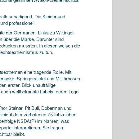
häftsschädigend. Die Kleider und
 und professionell.
chte der Germanen, Links zu Wikinger-
n über die Marke. Darunter sind
abdrucken mussten. In diesen weisen die
 Rechtsextremismus zu tun.
sextremen eine tragende Rolle. Mit
rjacke, Springerstiefel und Militärhosen
den ersten Blick unauffällige
er auch weltbekannte Labels, deren Logo
or Steinar, Pit Bull, Doberman und
 gleicht dem verbotenen Zivilabzeichen
tabenfolge NSDA(P) im Namen, was
artei interpretieren. Sie tragen
htbar bleibt.