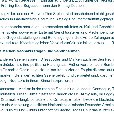
 Frühling liess Segessenmann den Eintrag löschen.
hlagzeilen und der Ruf von Thor Steinar sind anscheinend nicht gesc
ires in Casualdesign sind teuer, Katalog und Internetauftritt gepflegt
einar betreibt aber auch Internetseiten mit Infos zu Kult und Geschi
nenspielen sowie einer Liste mit Gerichtsurteilen und Medienberichte
iche Gegendarstellungen und Berichtigungen, die diverse Zeitungen 
ex und Axel Kopelke jeglichen Vorwurf zurück, sie hätten etwas mit
e Marken Neonazis tragen und vereinnahmen
 anderen Szenen spielen Dresscodes und Marken auch bei den Recht
n drücken sie ihre politische Haltung aus. Früher wars einfach: Bombe
 für rechte Gesinnung. Heute ists komplizierter. Es gibt diverse, auf 
marken, die in der rechten Szene beliebt und verbreitet sind, darunt
sign Neonazis in ihrem Sinne interpretieren.
kanntesten Marken in der rechten Szene sind Lonsdale, Consdaple, Th
Industries. Diese Firma rüstet seit Jahren die US-Army aus, ihr Logo
 (Sturmabteilung). Lonsdale und Consdaple haben beide die Buchs
s als Anspielung auf Hitlers Nationalsozialistische Deutsche Arbeiterp
e-Pullover und -Shirts unter offener Jacke, sodass nur das Kürzel sic