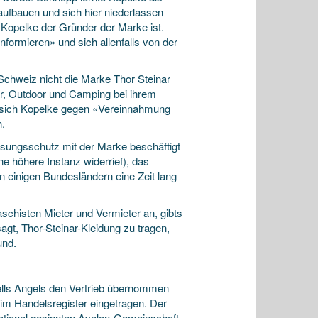
ufbauen und sich hier niederlassen
 Kopelke der Gründer der Marke ist.
ormieren» und sich allenfalls von der
r Schweiz nicht die Marke Thor Steinar
r, Outdoor und Camping bei ihrem
rt sich Kopelke gegen «Vereinnahmung
n.
assungsschutz mit der Marke beschäftigt
e höhere Instanz widerrief), das
n einigen Bundesländern eine Zeit lang
aschisten Mieter und Vermieter an, gibts
agt, Thor-Steinar-Kleidung zu tragen,
und.
Hells Angels den Vertrieb übernommen
 im Handelsregister eingetragen. Der
tional gesinnten Avalon-Gemeinschaft.