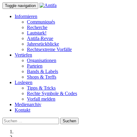
Toggle navigation
Informieren
Communiqués
Recherche
Lautstark!
Antifa-Revue
Jahresrückblicke
Rechtsextreme Vorfälle
Vertiefen
Organisationen
Parteien
Bands & Labels
Shops & Treffs
Loslegen
Tipps & Tricks
Rechte Symbole & Codes
Vorfall melden
Medienarchiv
Kontakt
Suchen
nach: