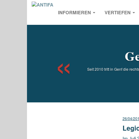
INFORMIEREN
VERTIEFEN
Previou
Ge
Seit 2010 tritt in Genf die re
26/04/20
Legi
Im Juli