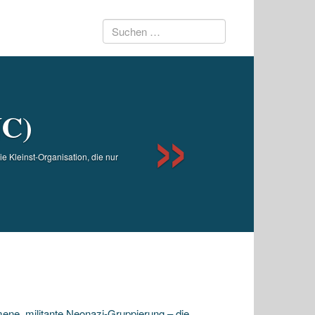
Suchen
Next
nach:
NC)
e Kleinst-Organisation, die nur
mene, militante Neonazi-Gruppierung – die