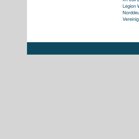
Legion W
Norddeu
Vereini