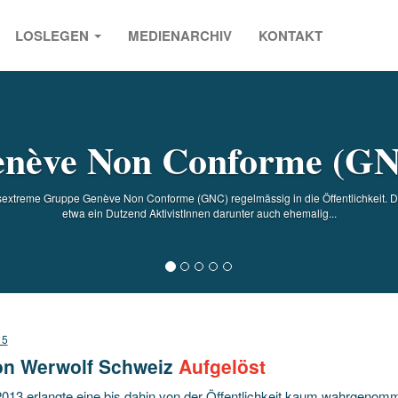
LOSLEGEN
MEDIENARCHIV
KONTAKT
s
nève Non Conforme (G
chtsextreme Gruppe Genève Non Conforme (GNC) regelmässig in die Öffentlichkeit. Di
etwa ein Dutzend AktivistInnen darunter auch ehemalig...
15
on Werwolf Schweiz
Aufgelöst
 2013 erlangte eine bis dahin von der Öffentlichkeit kaum wahrgenom