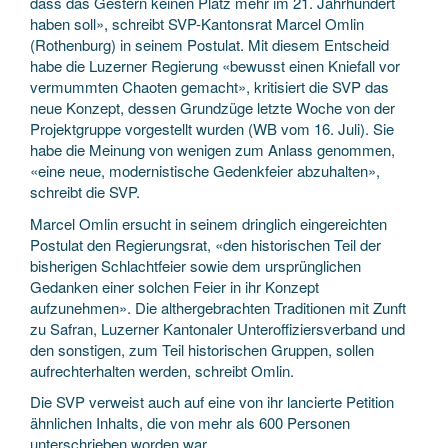
dass das Gestern keinen Platz mehr im 21. Jahrhundert
haben soll», schreibt SVP-Kantonsrat Marcel Omlin
(Rothenburg) in seinem Postulat. Mit diesem Entscheid
habe die Luzerner Regierung «bewusst einen Kniefall vor
vermummten Chaoten gemacht», kritisiert die SVP das
neue Konzept, dessen Grundzüge letzte Woche von der
Projektgruppe vorgestellt wurden (WB vom 16. Juli). Sie
habe die Meinung von wenigen zum Anlass genommen,
«eine neue, modernistische Gedenkfeier abzuhalten»,
schreibt die SVP.
Marcel Omlin ersucht in seinem dringlich eingereichten
Postulat den Regierungsrat, «den historischen Teil der
bisherigen Schlachtfeier sowie dem ursprünglichen
Gedanken einer solchen Feier in ihr Konzept
aufzunehmen». Die althergebrachten Traditionen mit Zunft
zu Safran, Luzerner Kantonaler Unteroffiziersverband und
den sonstigen, zum Teil historischen Gruppen, sollen
aufrechterhalten werden, schreibt Omlin.
Die SVP verweist auch auf eine von ihr lancierte Petition
ähnlichen Inhalts, die von mehr als 600 Personen
unterschrieben worden war.