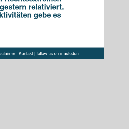
estern relativiert.
tivitäten gebe es
sclaimer
|
Kontakt
|
follow us on mastodon