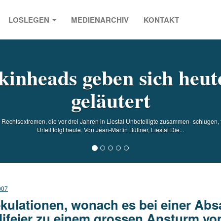
LOSLEGEN
MEDIENARCHIV
KONTAKT
s
kinheads geben sich heut
geläutert
Rechtsextremen, die vor drei Jahren in Liestal Unbeteiligte zusammen- schlugen, f
Urteil folgt heute. Von Jean-Martin Büttner, Liestal Die...
007
kulationen, wonach es bei einer Absa
lifeier zu einem grossen Ansturm v