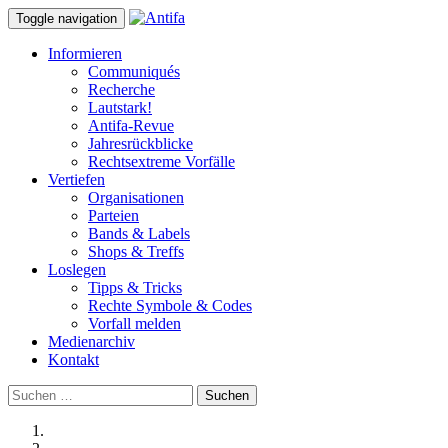
Toggle navigation
Informieren
Communiqués
Recherche
Lautstark!
Antifa-Revue
Jahresrückblicke
Rechtsextreme Vorfälle
Vertiefen
Organisationen
Parteien
Bands & Labels
Shops & Treffs
Loslegen
Tipps & Tricks
Rechte Symbole & Codes
Vorfall melden
Medienarchiv
Kontakt
Suchen
nach: