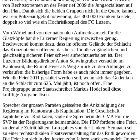
von Rechtsextremen an der Feier rief 2009 die Jungsozialisten auf
den Plan. Damit sich die beiden Gruppen nicht in die Quere kamen,
war ein Polizeiaufgebot notwendig, das 300 000 Franken kostete,
doppelt so viel wie ein Hochrisikospiel des FC Luzern.
Vom Wirbel und von der nationalen Aufmerksamkeit für die
Glatzköpfe hat die Luzerner Regierung inzwischen genug.
Erschwerend kommt dazu, dass im offenen Gelände der Schlacht
das Konzept einer offenen, das heisst für alle zugänglichen und
gleichzeitig sicheren Feier schwer aufrechtzuerhalten ist. Der
Luzerner Bildungsdirektor Anton Schwingruber versuchte im
Kantonsrat, die Rumpf-Feier als Weg zurück zu den Anfängen zu
verkaufen; die bisherige Form habe es auch nicht immer gegeben.
Wie die Feier 2011 gestaltet werden soll, wenn sich das Gedenken
an die Schlacht zum 625. Mal jährt, ist noch offen. Eine
Projektgruppe unter Staatsschreiber Markus Hodel soll diese
knifflige Aufgabe lösen.
Sprecher der grossen Parteien geisselten die Ankündigung der
Regierung im Kantonsrat als Kapitulation. Die Gesellschaft
kapituliere vor Radikalen, sagte die Sprecherin der CVP. Für die
SVP ist der Regierungsrat heimatmüde. Die FDP forderte eine Feier,
zu der alle Zutritt hätten. Lob gab es von der Linken. Sempach sei
zu einer rechtsradikalen Ersatzveranstaltung für das Rütli geworden.
Die Feier hat sich in den letzten zehn Jahren stark gewandelt. Immer