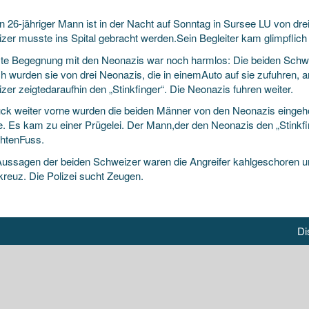
in 26-jähriger Mann ist in der Nacht auf Sonntag in Sursee LU von dr
zer musste ins Spital gebracht werden.Sein Begleiter kam glimpflich
ste Begegnung mit den Neonazis war noch harmlos: Die beiden
Schwe
ch wurden sie von drei Neonazis, die in einemAuto auf sie zufuhren, 
er zeigtedaraufhin den „Stinkfinger“. Die Neonazis fuhren weiter.
ück weiter vorne wurden die beiden Männer von den Neonazis eingeho
te. Es kam zu einer Prügelei. Der Mann,der den Neonazis den „Stinkfing
htenFuss.
ussagen der beiden Schweizer waren die Angreifer kahlgeschoren und 
reuz. Die Polizei sucht Zeugen.
Di