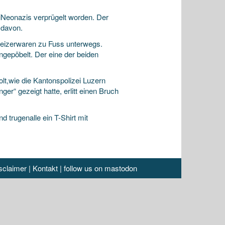
eiNeonazis verprügelt worden. Der
 davon.
izerwaren zu Fuss unterwegs.
angepöbelt. Der eine der beiden
lt,wie die Kantonspolizei Luzern
er“ gezeigt hatte, erlitt einen Bruch
trugenalle ein T-Shirt mit
sclaimer
|
Kontakt
|
follow us on mastodon