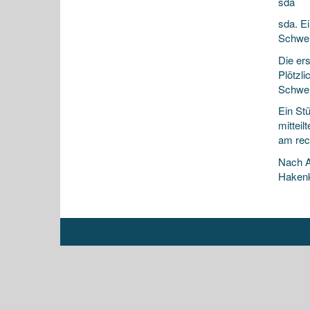
sda
sda. E
Schwei
Die er
Plötzli
Schweiz
Ein St
mitteil
am rec
Nach A
Hakenk