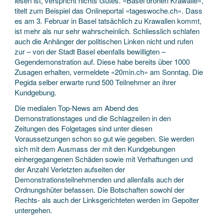
lesen ist, verspricht nichts Gutes. «Basel drohen Krawalle»,
titelt zum Beispiel das Onlineportal «tageswoche.ch». Dass
es am 3. Februar in Basel tatsächlich zu Krawallen kommt,
ist mehr als nur sehr wahrscheinlich. Schliesslich schlafen
auch die Anhänger der politischen Linken nicht und rufen
zur – von der Stadt Basel ebenfalls bewilligten –
Gegendemonstration auf. Diese habe bereits über 1000
Zusagen erhalten, vermeldete «20min.ch» am Sonntag. Die
Pegida selber erwarte rund 500 Teilnehmer an ihrer
Kundgebung.
Die medialen Top-News am Abend des
Demonstrationstages und die Schlagzeilen in den
Zeitungen des Folgetages sind unter diesen
Voraussetzungen schon so gut wie gegeben. Sie werden
sich mit dem Ausmass der mit den Kundgebungen
einhergegangenen Schäden sowie mit Verhaftungen und
der Anzahl Verletzten aufseiten der
Demonstrationsteilnehmenden und allenfalls auch der
Ordnungshüter befassen. Die Botschaften sowohl der
Rechts- als auch der Linksgerichteten werden im Gepolter
untergehen.