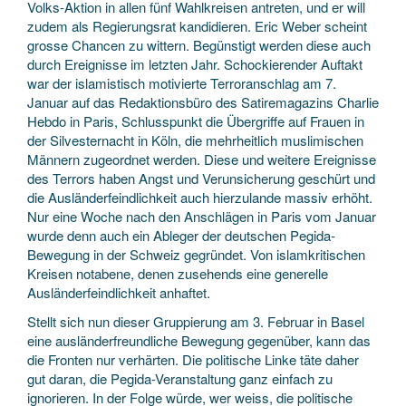
Volks-Aktion in allen fünf Wahlkreisen antreten, und er will
zudem als Regierungsrat kandidieren. Eric Weber scheint
grosse Chancen zu wittern. Begünstigt werden diese auch
durch Ereignisse im letzten Jahr. Schockierender Auftakt
war der islamistisch motivierte Terroranschlag am 7.
Januar auf das Redaktionsbüro des Satiremagazins Charlie
Hebdo in Paris, Schlusspunkt die Übergriffe auf Frauen in
der Silvesternacht in Köln, die mehrheitlich muslimischen
Männern zugeordnet werden. Diese und weitere Ereignisse
des Terrors haben Angst und Verunsicherung geschürt und
die Ausländerfeindlichkeit auch hierzulande massiv erhöht.
Nur eine Woche nach den Anschlägen in Paris vom Januar
wurde denn auch ein Ableger der deutschen Pegida-
Bewegung in der Schweiz gegründet. Von islamkritischen
Kreisen notabene, denen zusehends eine generelle
Ausländerfeindlichkeit anhaftet.
Stellt sich nun dieser Gruppierung am 3. Februar in Basel
eine ausländerfreundliche Bewegung gegenüber, kann das
die Fronten nur verhärten. Die politische Linke täte daher
gut daran, die Pegida-Veranstaltung ganz einfach zu
ignorieren. In der Folge würde, wer weiss, die politische