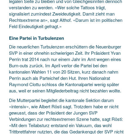
legalen Seite zu bleiben und von Gleichgesinnten dennoch
verstanden zu werden. «Wer solche Tattoos trägt,
signalisiert zumindest Zweideutigkeit. Damit zieht man
Rechtsextreme an», sagt Althof. «Darum ist im politischen
Feld Eindeutigkeit gefragt.»
Eine Partei in Turbulenzen
Die neuerlichen Turbulenzen erschüttern die Neuenburger
SVP in einer ohnehin schwierigen Zeit. Ihr Präsident Yvan
Perrin trat 2014 nach nur einem Jahr im Amt wegen eines
Burn-outs zurück. Im April verlor die Partei bei den
kantonalen Wahlen 11 von 20 Sitzen, kurz danach nahm
Perrin auch als Parteichef den Hut. Ihren Nationalrat
Raymond Clottu schloss die Kantonalpartei wenig später
aus, weil er seinen Mitgliederbeitrag nicht bezahlen wollte.
Die Mutterpartei begleitet die kantonale Sektion darum
«intensiv», wie Albert Rösti sagt. Trotzdem habe er nicht
gewusst, dass der Präsident der Jungen SVP
Verbindungen zur rechtsextremen Szene hatte, sagt Rösti:
«Mit dem Teilabsturz entstand ein Vakuum, das wohl
Trittbrettfahrer nutzten, die das Gedankengut der SVP nicht