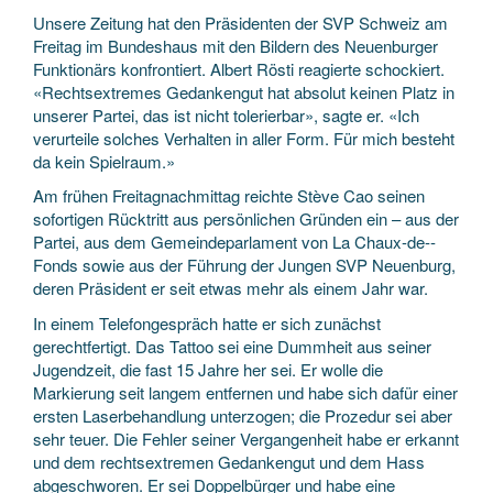
Unsere Zeitung hat den Präsidenten der SVP Schweiz am
Freitag im Bundeshaus mit den Bildern des Neuenburger
Funktionärs konfrontiert. Albert Rösti reagierte schockiert.
«Rechtsextremes Gedankengut hat absolut keinen Platz in
unserer Partei, das ist nicht tolerierbar», sagte er. «Ich
verurteile solches Verhalten in aller Form. Für mich besteht
da kein Spielraum.»
Am frühen Freitagnachmittag reichte Stève Cao seinen
sofortigen Rücktritt aus persönlichen Gründen ein – aus der
Partei, aus dem Gemeindeparlament von La Chaux-­de-­
Fonds sowie aus der Führung der Jungen SVP Neuenburg,
deren Präsident er seit etwas mehr als einem Jahr war.
In einem Telefongespräch hatte er sich zunächst
gerechtfertigt. Das Tattoo sei eine Dummheit aus seiner
Jugendzeit, die fast 15 Jahre her sei. Er wolle die
Markierung seit langem entfernen und habe sich dafür einer
ersten Laser­behandlung unterzogen; die Prozedur sei aber
sehr teuer. Die Fehler seiner Vergangenheit habe er erkannt
und dem rechtsextremen Gedankengut und dem Hass
abgeschworen. Er sei Doppelbürger und habe eine