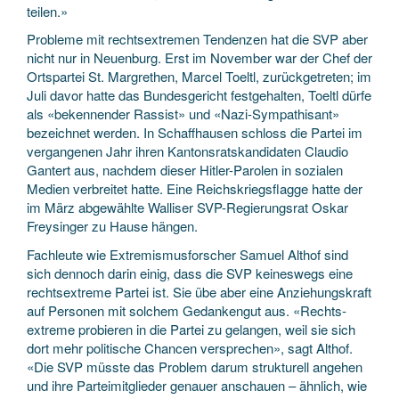
teilen.»
Probleme mit rechtsextremen Tendenzen hat die SVP aber
nicht nur in Neuenburg. Erst im November war der Chef der
Ortspartei St. Margrethen, Marcel Toeltl, zurückgetreten; im
Juli davor hatte das Bundesgericht festgehalten, Toeltl dürfe
als «bekennender Rassist» und «Nazi-Sympathisant»
bezeichnet werden. In Schaffhausen schloss die Partei im
vergangenen Jahr ihren Kantonsratskandidaten Claudio
Gantert aus, nachdem dieser Hitler-Parolen in sozialen
Medien verbreitet hatte. Eine Reichskriegsflagge hatte der
im März ab­gewählte Walliser SVP-Regierungsrat Oskar
Freysinger zu Hause hängen.
Fachleute wie Extremismusforscher Samuel Althof sind
sich dennoch darin einig, dass die SVP keineswegs eine
rechtsextreme Partei ist. Sie übe aber eine Anziehungskraft
auf Personen mit solchem Gedankengut aus. «Rechts­
extreme probieren in die Partei zu gelangen, weil sie sich
dort mehr politische Chancen versprechen», sagt Althof.
«Die SVP müsste das Problem darum strukturell angehen
und ihre Parteimitglieder genauer anschauen – ähnlich, wie