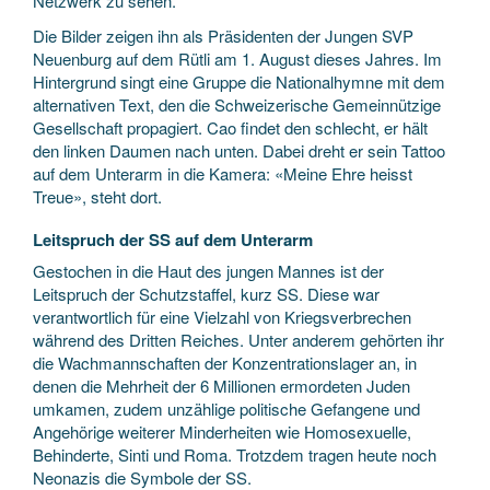
Netzwerk zu sehen.
Die Bilder zeigen ihn als Präsidenten der Jungen SVP
Neuenburg auf dem Rütli am 1. August dieses Jahres. Im
Hintergrund singt eine Gruppe die National­hymne mit dem
alternativen Text, den die Schweizerische Gemeinnützige
Gesellschaft propagiert. Cao findet den schlecht, er hält
den linken Daumen nach unten. Dabei dreht er sein Tattoo
auf dem Unterarm in die Kamera: «Meine Ehre heisst
Treue», steht dort.
Leitspruch der SS auf dem Unterarm
Gestochen in die Haut des jungen Mannes ist der
Leitspruch der Schutzstaffel, kurz SS. Diese war
verantwortlich für eine Vielzahl von Kriegsverbrechen
während des Dritten Reiches. Unter anderem gehörten ihr
die Wachmannschaften der Konzentrationslager an, in
denen die Mehrheit der 6 Millionen ermordeten Juden
umkamen, zudem unzählige politische Gefangene und
Angehörige weiterer Minderheiten wie Homosexuelle,
Behinderte, Sinti und Roma. Trotzdem tragen heute noch
Neonazis die Symbole der SS.