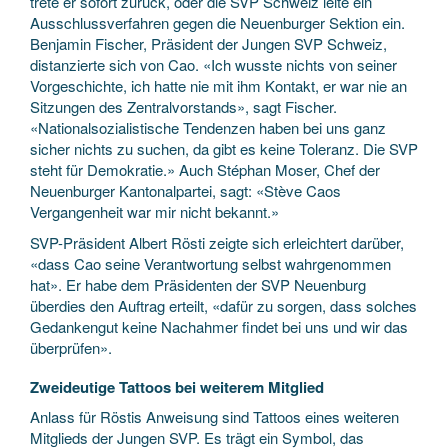
trete er sofort zurück, oder die SVP Schweiz leite ein
Ausschlussverfahren gegen die Neuen­burger Sektion ein.
Benjamin Fischer, Präsident der Jungen SVP Schweiz,
distanzierte sich von Cao. «Ich wusste nichts von seiner
Vorgeschichte, ich hatte nie mit ihm Kontakt, er war nie an
Sitzungen des Zentralvorstands», sagt Fischer.
«Nationalsozialistische Tendenzen haben bei uns ganz
sicher nichts zu suchen, da gibt es keine Toleranz. Die SVP
steht für Demokratie.» Auch Stéphan Moser, Chef der
Neuenburger Kantonalpartei, sagt: «Stève Caos
Vergangenheit war mir nicht bekannt.»
SVP-Präsident Albert Rösti zeigte sich erleichtert darüber,
«dass Cao seine Verantwortung selbst wahrgenommen
hat». Er habe dem Präsidenten der SVP Neuenburg
überdies den Auftrag erteilt, «dafür zu sorgen, dass solches
Gedankengut keine Nachahmer findet bei uns und wir das
überprüfen».
Zweideutige Tattoos bei weiterem Mitglied
Anlass für Röstis Anweisung sind Tattoos eines weiteren
Mitglieds der Jungen SVP. Es trägt ein Symbol, das