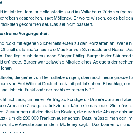
e.
ld ist letztes Jahr im Hallenstadion und im Volkshaus Zürich aufgetr
betreibern gesprochen, sagt Mölleney. Er wollte wissen, ob es bei de
radikalen gekommen sei. Das sei nicht passiert.
sextreme Vergangenheit
nd rückt mit eigenen Sicherheitsleuten zu den Konzerten an. Wer ein
 Offiziell distanzieren sich die Musiker von Skinheads und Nazis. D
os. Das liegt auch daran, dass Sänger Philipp Burger in der Skinhead-
ld gründete. Burger war zeitweise Mitglied eines Ablegers der rechten
tlichen.
dtiroler, die gerne von Heimatliebe singen, üben auch heute grosse Fa
bum von Frei.Wild sei Deutschrock mit patriotischem Einschlag, der d
önne, lobt ein Funktionär der rechtsextremen NPD.
icht nicht aus, um einen Vertrag zu kündigen. «Unsere Juristen haben
ee Arena die Zusage zurückziehen, käme sie das teuer. Sie müsst
en. Zusammen mit den direkten Kosten, die durch die Absage entstand
tzt» um die 200 000 Franken ausmachen. Dazu müsste man den Im
 wohl die Anwälte aushandeln. Mölleney sagt: «Das können wir uns ni