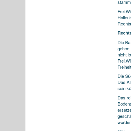
stamm
Frei.Wi
Hallen
Rechts
Recht
Die Ba
gehen.
nicht l
Frei.Wi
Freihei
Die Sü
Das Al
sein k
Das re
Bodens
ersetz
geschä
würden