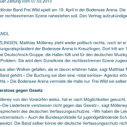
uer Zeitung vom 07.03.2013
tiroler Band Frei.Wild spielt am 19. April in der Bodensee Arena. Die
er rechtsextremen Szene nahestehen soll. Den Vertrag aufzukündigen,
ANDL
INGEN. Matthias Mölleney steht weder politisch rechts, noch ist er N
ungsratspräsident der Bodensee Arena in Kreuzlingen. Dort tritt am 19
ne Deutschrock-Gruppe, die Hallen füllt und für den deutschen Musikp
n Problem: Sie wird dem Dunstkreis der rechtsextremen Szene zugeo
aus allen Wolken gefallen, als er davon erfahren habe, sagt Matthias
Band gehört.» Die Buchung sei über eine «total seriöse» Agentur erfo
ts.» Die Bodensee Arena vermiete die Halle nur. Frei.Wild sei selber
erstoss gegen Gesetz
ölleney von den Vorwürfen weiss, hat er nach Möglichkeiten gesucht,
. «Die Liedertexte verstossen nicht gegen das Gesetz», sagt Mölleney
sprecherin des deutschen Verfassungsschutzes. «Wir haben die Lieder
extremistisch.» Auch die Bundesprüfstelle für jugendgefährdende Schr
gesetzt. Die Band selber könne der deutsche Verfassungsschutz nicht 