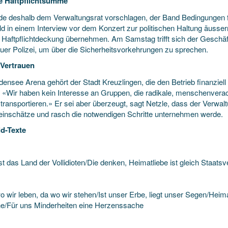
e Haftpflichtsumme
e deshalb dem Verwaltungsrat vorschlagen, der Band Bedingungen für i
ild in einem Interview vor dem Konzert zur politischen Haltung äus
 Haftpflichtdeckung übernehmen. Am Samstag trifft sich der Geschäf
uer Polizei, um über die Sicherheitsvorkehrungen zu sprechen.
 Vertrauen
densee Arena gehört der Stadt Kreuzlingen, die den Betrieb finanzie
: «Wir haben kein Interesse an Gruppen, die radikale, menschenvera
e transportieren.» Er sei aber überzeugt, sagt Netzle, dass der Verw
g einschätze und rasch die notwendigen Schritte unternehmen werde.
ld-Texte
st das Land der Vollidioten/Die denken, Heimatliebe ist gleich Staatsv
o wir leben, da wo wir stehen/Ist unser Erbe, liegt unser Segen/Heima
e/Für uns Minderheiten eine Herzenssache