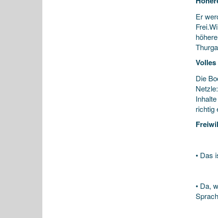
Höher
Er werd
Frei.W
höhere
Thurga
Volles
Die Bo
Netzle
Inhalt
richti
Freiwi
• Das i
• Da, w
Sprach