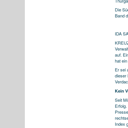
Thurga
Die Süd
Band d
IDA S
KREUZL
Verwalt
auf. Ei
hat ei
Er sei 
dieser 
Verdach
Kein V
Seit M
Erfolg
Presse
rechts
Index 