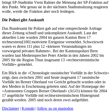
bringt SP-Stadträtin Vreni Balmer die Meinung der SP-Fraktion auf
den Punkt. Wie genau sie in der nächsten Stadtratssitzung reagieren
wolle, werde die Fraktion aber noch festlegen.
Die Polizei gibt Auskunft
Das Bundesamt für Polizei gab auf eine entsprechende Anfrage
dieser Zeitung schnell und unkompliziert Auskunft. Laut der
aktuellen Liste wurden 2004 im ganzen Kanton Bern 17
rechtsextrem[100] motivierte Ereignisse vermeldet. Schweizweit
waren es deren 111 plus 12 «kleinere Veranstaltungen im
vorwiegend privaten Rahmen». Bei der Kantonspolizei Bern
wurden laut Mediensprecher Peter Abelin in den Jahren 2002 bis
2005 für die Region Thun insgesamt 13 «rechtsextremistische
Vorfälle» gemeldet.
Ein Blick in die «Chronologie rassistischer Vorfälle in der Schweiz»
zeigt, dass zwischen 2001 und heute insgesamt 17 rassistische
Vorfälle im Berner Oberland vor Gericht gebracht wurden oder in
den Medien in Erscheinung getreten sind. Auf der Homepage der
«Autonomen Gruppen Berner Oberland» (AGO) können für 2004
17 angebliche Vorfälle mit rechtsextremistischem Hintergrund
gezählt werden. 2005 sind noch deren zwei aufgeführt.
Disclaimer
|
Kontakt
|
follow us on mastodon