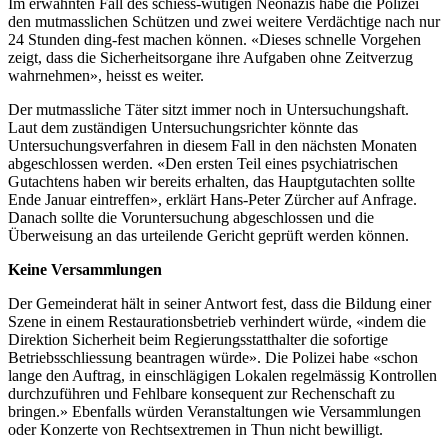
Im erwähnten Fall des schiess-wütigen Neonazis habe die Polizei
den mutmasslichen Schützen und zwei weitere Verdächtige nach nur
24 Stunden ding-fest machen können. «Dieses schnelle Vorgehen
zeigt, dass die Sicherheitsorgane ihre Aufgaben ohne Zeitverzug
wahrnehmen», heisst es weiter.
Der mutmassliche Täter sitzt immer noch in Untersuchungshaft.
Laut dem zuständigen Untersuchungsrichter könnte das
Untersuchungsverfahren in diesem Fall in den nächsten Monaten
abgeschlossen werden. «Den ersten Teil eines psychiatrischen
Gutachtens haben wir bereits erhalten, das Hauptgutachten sollte
Ende Januar eintreffen», erklärt Hans-Peter Zürcher auf Anfrage.
Danach sollte die Voruntersuchung abgeschlossen und die
Überweisung an das urteilende Gericht geprüft werden können.
Keine Versammlungen
Der Gemeinderat hält in seiner Antwort fest, dass die Bildung einer
Szene in einem Restaurationsbetrieb verhindert würde, «indem die
Direktion Sicherheit beim Regierungsstatthalter die sofortige
Betriebsschliessung beantragen würde». Die Polizei habe «schon
lange den Auftrag, in einschlägigen Lokalen regelmässig Kontrollen
durchzuführen und Fehlbare konsequent zur Rechenschaft zu
bringen.» Ebenfalls würden Veranstaltungen wie Versammlungen
oder Konzerte von Rechtsextremen in Thun nicht bewilligt.