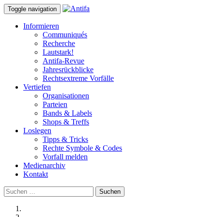
Toggle navigation
Informieren
Communiqués
Recherche
Lautstark!
Antifa-Revue
Jahresrückblicke
Rechtsextreme Vorfälle
Vertiefen
Organisationen
Parteien
Bands & Labels
Shops & Treffs
Loslegen
Tipps & Tricks
Rechte Symbole & Codes
Vorfall melden
Medienarchiv
Kontakt
Suchen
nach: