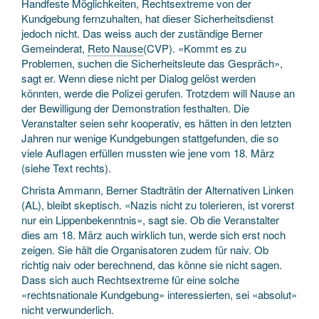
Handfeste Möglichkeiten, Rechtsextreme von der
Kundgebung fernzuhalten, hat dieser Sicherheitsdienst
jedoch nicht. Das weiss auch der zuständige Berner
Gemeinderat,
Reto Nause
(CVP). «Kommt es zu
Problemen, suchen die Sicherheitsleute das Gespräch»,
sagt er. Wenn diese nicht per Dialog gelöst werden
könnten, werde die Polizei gerufen. Trotzdem will Nause an
der Bewilligung der Demonstration festhalten. Die
Veranstalter seien sehr kooperativ, es hätten in den letzten
Jahren nur wenige Kundgebungen stattgefunden, die so
viele Auflagen erfüllen mussten wie jene vom 18. März
(siehe Text rechts).
Christa Ammann, Berner Stadträtin der Alternativen Linken
(AL), bleibt skeptisch. «Nazis nicht zu tolerieren, ist vorerst
nur ein Lippenbekenntnis», sagt sie. Ob die Veranstalter
dies am 18. März auch wirklich tun, werde sich erst noch
zeigen. Sie hält die Organisatoren zudem für naiv. Ob
richtig naiv oder berechnend, das könne sie nicht sagen.
Dass sich auch Rechtsextreme für eine solche
«rechtsnationale Kundgebung» interessierten, sei «absolut»
nicht verwunderlich.