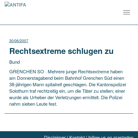
Toggl
navig
30/06/2007
Rechtsextreme schlugen zu
Bund
GRENCHEN SO · Mehrere junge Rechtsextreme haben
am Donnerstagabend beim Bahnhof Grenchen Süd einen
38-jährigen Mann spitalreif geschlagen. Die Kantonspolizei
Solothurn traf rechtzeitig ein, um die Täter zu stellen; einer
wurde als Urheber der Verletzungen ermittelt.
Die Polizei
nahm sieben Leute fest.
Disclaimer
|
Kontakt
|
follow us on mastodon