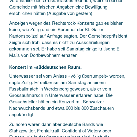
Veranstalter des Grossanlasses rechnen, weil sie bei der
Gemeinde mit falschen Angaben eine Bewilligung
erschlichen hätten (Ausgabe von gestern).
Anzeigen wegen des Rechtsrock-Konzerts gab es bisher
keine, wie Züllig und ein Sprecher der St. Galler
Kantonspolizei auf Anfrage sagten. Der Gemeindepräsident
zeigte sich froh, dass es nicht zu Ausschreitungen
gekommen sei. Er habe seit Samstag einige kritische E-
Mails von Dorfbewohnern erhalten.
Konzert im «süddeutschen Raum»
Unterwasser sei vom Anlass «völlig überrumpelt» worden,
sagte Züllig. Er selber sei am Samstag an einem
Fussballmatch in Werdenberg gewesen, als er vom
Grossaufmarsch in Unterwasser erfahren habe. Die
Gesuchsteller hätten ein Konzert mit Schweizer
Nachwuchsbands und etwa 600 bis 800 Zuschauern
angekündigt.
Zu hören waren dann aber deutsche Bands wie
Stahlgewitter, Frontalkraft, Confident of Victory oder
Exzess, die in der Szene prominent sind. Auch die