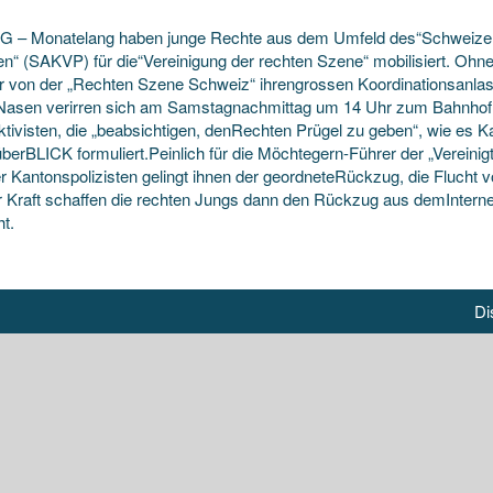
G – Monatelang haben junge Rechte aus dem Umfeld des“Schweizeri
ten“ (SAKVP) für die“Vereinigung der rechten Szene“ mobilisiert. Ohne
 von der „Rechten Szene Schweiz“ ihrengrossen
Koordinationsanlas
Nasen verirren sich am Samstagnachmittag um 14 Uhr zum Bahnhof 
Aktivisten, die „beabsichtigen, denRechten Prügel zu geben“, wie es 
berBLICK formuliert.Peinlich für die Möchtegern-Führer der „Vereini
er Kantonspolizisten gelingt ihnen der geordneteRückzug, die Flucht
r Kraft schaffen die rechten Jungs dann den Rückzug aus demInternet: 
t.
Di