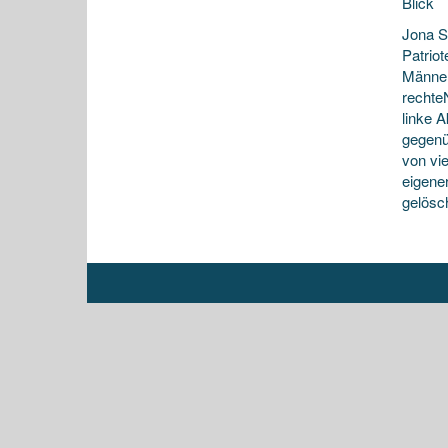
Blick
Jona S
Patrio
Männer
rechte
linke 
gegenü
von vi
eigene
gelösch