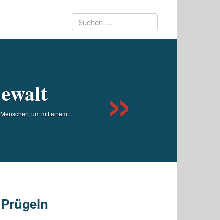
Suchen
Next
nach:
Gewalt
enschen, um mit einem...
 Prügeln