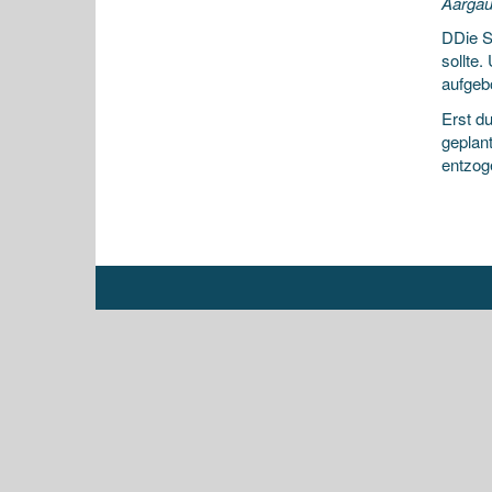
Aargau
DDie St
sollte
aufgeb
Erst d
geplan
entzog