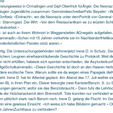
und
slungsweise in Ormalingen und Gipf-Oberfrick fürÄrger. Die Neonazis
lugen Jugendliche zusammen. GemeindeschreiberFelix Beyeler: «Wir 
 Dorfbeiz «Eintracht», wo die Neonazis unter demPorträt
von General 
D. Stammgast. Der Wirt: «Vor dem Restaurantkam es zu wüsten Schl
okalverbot.»
D. ist auch an ihrem Wohnort in Weggenstetten AGnegativ aufgefallen
ameradin:«Schon mit 15 Jahren verkehrte sie im NachbardorfHellikon
emdenfeindlichen Parolen stolz waren.»
rtig: Die Untersuchungsbehörden nehmenjetzt Irene D. in Schutz. Der
lichem Leugnen einehaarsträubende Geschichte zu Protokoll. Weil d
 nicht erfüllten, habesie sich spontan entschieden, die Asylunterkun
igeSchulkameradin: «Diese Geschichte ist doch an den Haaren herbe
dere exotische Tiere. Warum sollte sie da wegen eines Papageis die
eht: Irene D. hat ihr Attentat geplant. Am Abend des 17. Juli weihte s
en BL in ihren Plan ein. Dieser besorgte zwei KanisterBenzin. S. zu 
ungen gemacht, wofür sie das Benzinbraucht.» Dann fuhr die Lehrtoc
e der Holzbarackemit dem Brennstoff. Tote konnten nur verhindert 
m plötzlich stark nach Benzin roch. Irene D. gelang die Flucht. Im G
in eine gewisse Einsicht: «Ich weiss,ich habe Blödsinn gemacht.» O
ei JahrenZuchthaus zu verhindern?