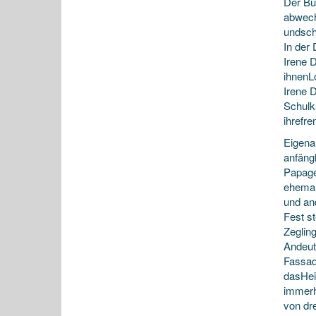
Der B
abwech
undsch
In der
Irene 
ihnenL
Irene 
Schulk
ihrefr
Eigena
anfäng
Papagei
ehemal
und an
Fest st
Zegling
Andeut
Fassad
dasHei
immerh
von dr