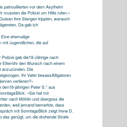
 patrouillierten vor dem Asylheim
mussten die Polizei um Hilfe rufen.»
Guisan ihre Stangen kippten, warauch
ägereien. Da gab ich
. Eine ehemalige
 mit Jugendlichen, die auf
 Polizei gab die19-Jährige nach
ie Elternihr den Wunsch nach einem
ft anzuzünden. Die
igezogen. Ihr Vater besassAlligatoren
Nerven verlieren?»
ie den16-jährigen Peter S.* aus
SonntagsBlick: «Sie hat mir
hter nach Möhlin und übergoss die
werden, weil jemand bemerkte, dass
espräch mit SonntagsBlick zeigt Irene D.
b das genügt, um die drohende Strafe