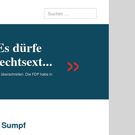
Suchen
Next
nach:
Es dürfe
chtsext...
t überschreiten. Die FDP habe in
e Sumpf