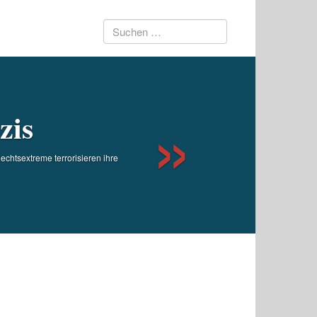
Suchen
Next
nach:
zis
chtsextreme terrorisieren ihre