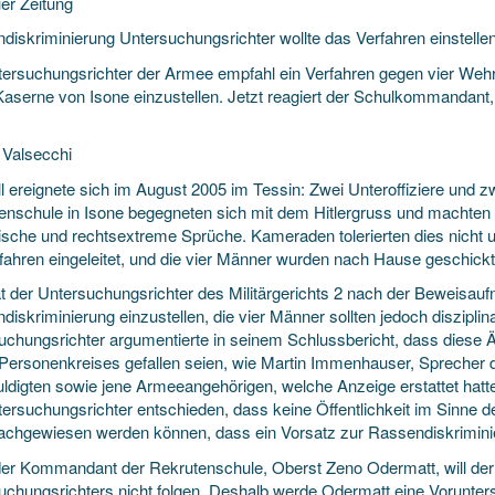
er Zeitung
diskriminierung Untersuchungsrichter wollte das Verfahren einstelle
tersuchungsrichter der Armee empfahl ein Verfahren gegen vier We
 Kaserne von Isone einzustellen. Jetzt reagiert der Schulkommandant
.
 Valsecchi
ll ereignete sich im August 2005 im Tessin: Zwei Unteroffiziere und 
enschule in Isone begegneten sich mit dem Hitlergruss und machten
tische und rechtsextreme Sprüche. Kameraden tolerierten dies nicht u
rfahren eingeleitet, und die vier Männer wurden nach Hause geschickt
t der Untersuchungsrichter des Militärgerichts 2 nach der Beweisa
iskriminierung einzustellen, die vier Männer sollten jedoch disziplin
uchungsrichter argumentierte in seinem Schlussbericht, dass diese 
Personenkreises gefallen seien, wie Martin Immenhauser, Sprecher d
ldigten sowie jene Armeeangehörigen, welche Anzeige erstattet hatt
tersuchungsrichter entschieden, dass keine Öffentlichkeit im Sinne
nachgewiesen werden können, dass ein Vorsatz zur Rassendiskrimin
er Kommandant der Rekrutenschule, Oberst Zeno Odermatt, will de
uchungsrichters nicht folgen. Deshalb werde Odermatt eine Voruntersu