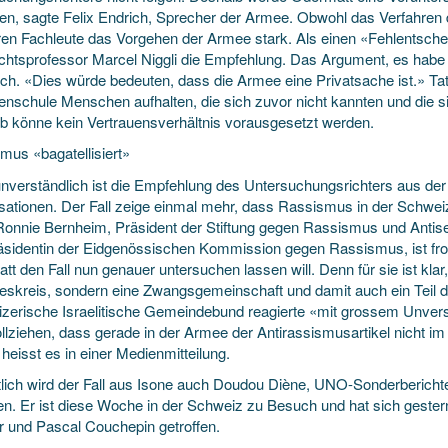
en, sagte Felix Endrich, Sprecher der Armee. Obwohl das Verfahren 
ieren Fachleute das Vorgehen der Armee stark. Als einen «Fehlentsche
echtsprofessor Marcel Niggli die Empfehlung. Das Argument, es habe i
sch. «Dies würde bedeuten, dass die Armee eine Privatsache ist.» Tat
nschule Menschen aufhalten, die sich zuvor nicht kannten und die sich 
b könne kein Vertrauensverhältnis vorausgesetzt werden.
mus «bagatellisiert»
 unverständlich ist die Empfehlung des Untersuchungsrichters aus der
sationen. Der Fall zeige einmal mehr, dass Rassismus in der Schweiz
Ronnie Bernheim, Präsident der Stiftung gegen Rassismus und Antis
äsidentin der Eidgenössischen Kommission gegen Rassismus, ist f
t den Fall nun genauer untersuchen lassen will. Denn für sie ist klar
eskreis, sondern eine Zwangsgemeinschaft und damit auch ein Teil der
zerische Israelitische Gemeindebund reagierte «mit grossem Unvers
llziehen, dass gerade in der Armee der Antirassismusartikel nicht im 
heisst es in einer Medienmitteilung.
lich wird der Fall aus Isone auch Doudou Diène, UNO-Sonderbericht
. Er ist diese Woche in der Schweiz zu Besuch und hat sich gester
r und Pascal Couchepin getroffen.