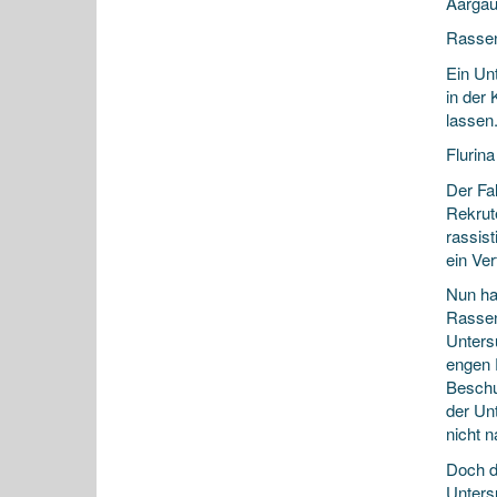
Aargau
Rassen
Ein Un
in der
lassen
Flurina
Der Fa
Rekrut
rassis
ein Ve
Nun ha
Rassend
Unters
engen 
Beschu
der Un
nicht 
Doch d
Unters