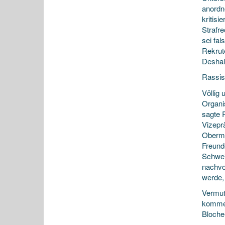
anordn
kritis
Strafr
sei fal
Rekrute
Deshal
Rassis
Völlig
Organi
sagte 
Vizepr
Obermat
Freund
Schwei
nachvo
werde, 
Vermut
kommen
Bloche