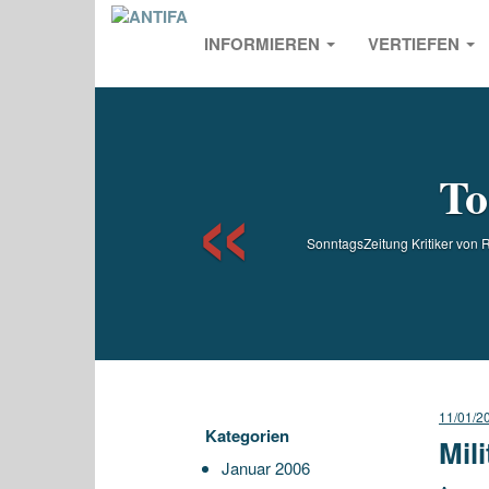
INFORMIEREN
VERTIEFEN
Previou
To
SonntagsZeitung Kritiker von 
11/01/2
Kategorien
Mil
Januar 2006