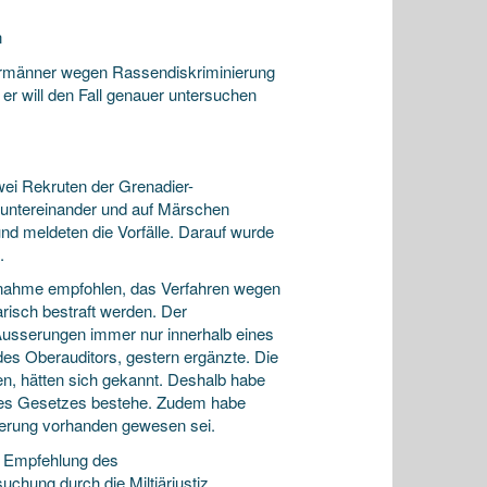
n
hrmänner wegen Rassendiskriminierung
,
er will den Fall genauer untersuchen
zwei Rekruten der Grenadier-
 untereinander und auf Märschen
nd meldeten die Vorfälle. Darauf wurde
.
ufnahme empfohlen, das Verfahren wegen
arisch bestraft werden. Der
Äusserungen immer nur innerhalb eines
es Oberauditors, gestern ergänzte. Die
en, hätten sich gekannt. Deshalb habe
 des Gesetzes bestehe. Zudem habe
ierung vorhanden gewesen sei.
r Empfehlung des
chung durch die Miltiärjustiz