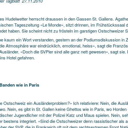
ler Tagblatt 27.11.2010
ges Hudelwetter herrscht draussen in den Gassen St. Gallens. Agathe
sischen Tageszeitung «Le Monde», sitzt drinnen, im Frühstückssaal
edet haben. Sie scheint nicht zu frösteln im garstigen Ostschweizer S
be kaum ein Wort verstanden, gestern an der Podiumsdiskussion in Zu
ie Atmosphäre war eindrücklich, emotional, heiss», sagt die Französi
Ausländer. «Doch die SVPler sind alle ganz nett gewesen», sagt sie. 
ins Hotel gefahren.
Banden wie in Paris
e Ostschweiz ein Ausländerproblem?» Ich relativiere: Nein, die Ausländ
o. Nein, es gibt in St. Gallen keine Ghettos wie in Paris, wo Horden e
discher Jugendlicher mit der Polizei Katz und Maus spielen. Nein, se
er bestens integriert. «Sind die Ostschweizer denn rassistischer als 
 Aber der SVP, die in Frankreich oft mit dem rechtsextremen Front Na