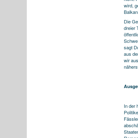
wird, 
Balkan
Die Ge
dreier 
öffent
Schwei
sagt Du
aus de
wir au
nähers
Ausge
In der
Politi
Fässler
abschä
Staate