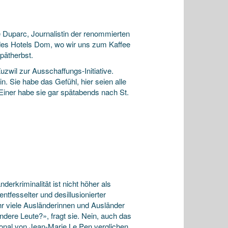
 Duparc, Journalistin der renommierten
 des Hotels Dom, wo wir uns zum Kaffee
pätherbst.
zwil zur Ausschaffungs-Initiative.
n. Sie habe das Gefühl, hier seien alle
Einer habe sie gar spätabends nach St.
erkriminalität ist nicht höher als
ntfesselter und desillusionierter
hr viele Ausländerinnen und Ausländer
andere Leute?», fragt sie. Nein, auch das
tional von Jean-Marie Le Pen verglichen