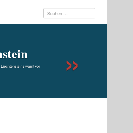
Suchen
Next
nach:
stein
Liechtensteins warnt vor