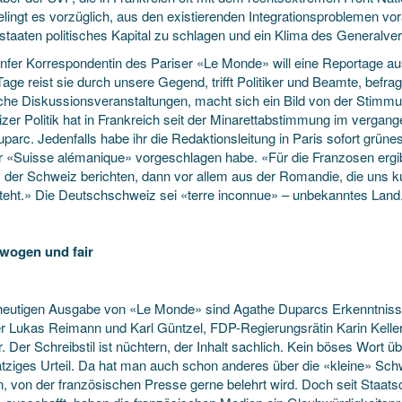
gelingt es vorzüglich, aus den existierenden Integrationsproblemen v
staaten politisches Kapital zu schlagen und ein Klima des Generalve
nfer Korrespondentin des Pariser «Le Monde» will eine Reportage a
Tage reist sie durch unsere Gegend, trifft Politiker und Beamte, befr
liche Diskussionsveranstaltungen, macht sich ein Bild von der Stimm
zer Politik hat in Frankreich seit der Minarettabstimmung im verg
parc. Jedenfalls habe ihr die Redaktionsleitung in Paris sofort grüne
r «Suisse alémanique» vorgeschlagen habe. «Für die Franzosen ergi
s der Schweiz berichten, dann vor allem aus der Romandie, die uns ku
teht.» Die Deutschschweiz sei «terre inconnue» – unbekanntes Land
wogen und fair
 heutigen Ausgabe von «Le Monde» sind Agathe Duparcs Erkenntnis
ker Lukas Reimann und Karl Güntzel, FDP-Regierungsrätin Karin Kelle
. Der Schreibstil ist nüchtern, der Inhalt sachlich. Kein böses Wort ü
tziges Urteil. Da hat man auch schon anderes über die «kleine» Schw
n, von der französischen Presse gerne belehrt wird. Doch seit Staats