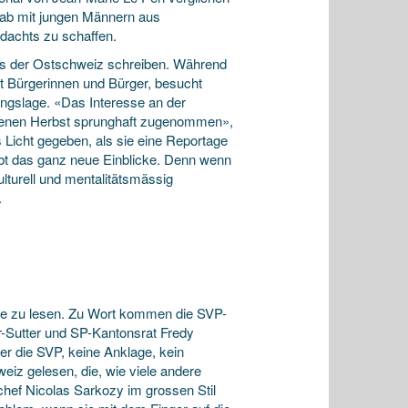
orab mit jungen Männern aus
rdachts zu schaffen.
us der Ostschweiz schreiben. Während
agt Bürgerinnen und Bürger, besucht
ungslage. «Das Interesse an der
angenen Herbst sprunghaft zugenommen»,
s Licht gegeben, als sie eine Reportage
bt das ganz neue Einblicke. Denn wenn
lturell und mentalitätsmässig
.
se zu lesen. Zu Wort kommen die SVP-
r-Sutter und SP-Kantonsrat Fredy
ber die SVP, keine Anklage, kein
eiz gelesen, die, wie viele andere
chef Nicolas Sarkozy im grossen Stil