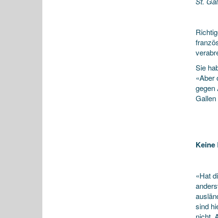
St. Gal
Richti
franzö
verabr
Sie ha
«Aber d
gegen 
Gallen 
Keine 
«Hat di
andersw
auslän
sind hi
nicht.