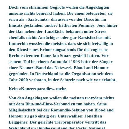
Doch vom strammen Gegröle wollen die Angeklagten
unisono nichts bemerkt haben: Die einen beteuerten, sie
seien als «Saalschutz» draussen vor der Discotür im
Einsatz gestanden, andere frittierten Pommes. Jene hinter
der Bar neben der Tanzfläche bekamen unter Stress
ebenfalls nichts Anrüchiges oder gar Rassistisches mit.
Immerhin wussten die meisten, dass sie sich freiwillig in
den Dienst eines Erinnerungsabends für die englische
Rechtsextremen-Ikone Ian Stuart gestellt hatten. Vor
seinem Tod bei einem Autounfall 1993 hatte der Sänger
einer Neonazi-Band das Netzwerk Blood and Honour
gegründet. In Deutschland ist die Organisation seit dem
Jahr 2000 verboten, in der Schweiz nach wie vor erlaubt.
Kein «Konzertparadies» mehr
Von den Angeklagten wollen die meisten trotzdem nichts
mit dem Blut-und-Ehre-Verbund zu tun haben. Seine
Mitgliedschaft bei der Romandie-Sektion von Blood and
Honour zu gab einzig der Unterwalliser Jonathan
Leiggener. Der gelernte Tierpräparator vertritt das
Welschland im Bundesvorstand der Partei National