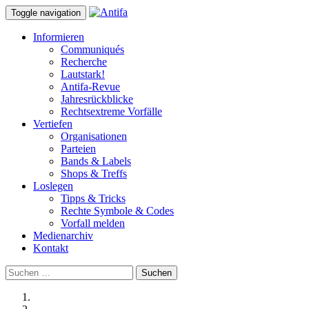
Toggle navigation
Informieren
Communiqués
Recherche
Lautstark!
Antifa-Revue
Jahresrückblicke
Rechtsextreme Vorfälle
Vertiefen
Organisationen
Parteien
Bands & Labels
Shops & Treffs
Loslegen
Tipps & Tricks
Rechte Symbole & Codes
Vorfall melden
Medienarchiv
Kontakt
Suchen
nach: