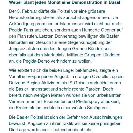
Weber plant jeden Monat eine Demonstration in Basel
Der 3. Februar dürfte die Polizei vor eine grössere
Herausforderung stellen als zunächst angenommen. Die
Ankündigung prominenter Islamhasser wird nicht nur mehr
Pegida-Fans anziehen, sondern auch Hunderte Gegner auf
den Plan rufen. Letzten Donnerstag bewilligten die Basler
Behörden ein Gesuch für eine Gegenkundgebung der
Jungsozialisten und des Jungen Grünen Bündnisses –
ebenfalls auf dem Marktplatz. Militante Gruppen kündeten
an, die Pegida-Demo verhindern zu wollen.
Wie erbittert sich die beiden Lager bekämpfen, zeigte ein
Vorfall im vergangenen August. In orangen Overalls zog ein
Dutzend Pegida-Aktivisten als IS-Geiseln verkleidet durch
die Basler Innenstadt und schrie rechte Parolen. Doch
bereits nach wenigen Metern wurden sie von unbekannten
Vermummten mit Eisenketten und Pfefferspray attackiert,
die Protest­aktion endete in einer wüsten Schlägerei.
Die Basler Polizei ist sich der Gefahr von Ausschreitungen
bewusst. Angaben zu ihrer Taktik will sie keine preisgeben.
Die Lage werde aber «laufend beobachtet».