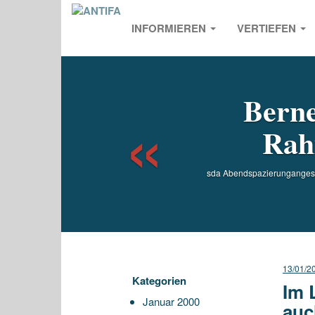
INFORMIEREN
VERTIEFEN
Previou
Berne
Rahm
sda Abendspazierunganges“ 
13/01/2
Kategorien
Im 
Januar 2000
auc