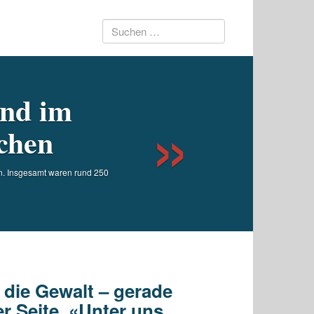
Suchen
Next
nach:
end im
schen
n. Insgesamt waren rund 250
 die Gewalt – gerade
r Seite. «Unter uns