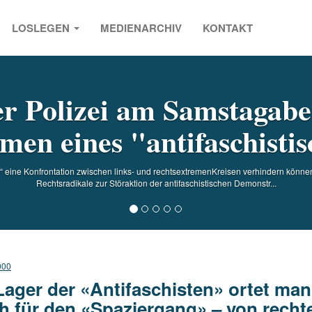
LOSLEGEN
MEDIENARCHIV
KONTAKT
s
r Polizei am Samstagab
en eines "antifaschisti
eine Konfrontation zwischen links- und rechtsextremenKreisen verhindern könne
Rechtsradikale zur Störaktion der antifaschistischen Demonstr...
000
Lager der «Antifaschisten» ortet man
h für den «Spaziergang» – von rechte