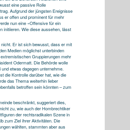
usst eine passive Rolle
ag. Aufgrund der jüngsten Ereignisse
ss er offen und prominent für mehr
werde nun eine «Offensive für ein
 initiieren. Wie diese aus­sehen, lässt
cht. Er ist sich bewusst, dass er mit
 den ­Medien möglichst unterbinden
den extremistischen Gruppierungen mehr
äsident Odermatt. Die Behörde wolle
ei und etwas dagegen unternehme.
 die Kontrolle darüber hat, wie die
rde das Thema weiterhin lieber
 ebenfalls betroffen sein könnten – zum
meinde beschränkt, suggeriert dies,
 nicht zu, wie auch der Hombrechtiker
tfiguren der rechtsradikalen Szene in
zum Ziel ihrer Aktivitäten. Die
bungen wählten, stammten aber aus