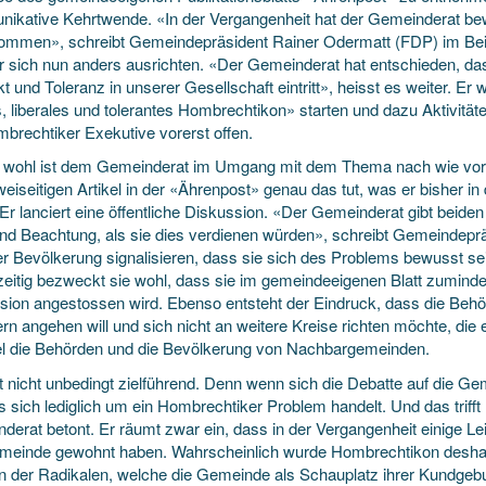
ikative Kehrtwende. «In der Vergangenheit hat der Gemeinderat bew
ommen», schreibt Gemeindepräsident Rainer Odermatt (FDP) im Beitr
er sich nun anders ausrichten. «Der Gemeinderat hat entschieden, da
 und Toleranz in unserer Gesellschaft eintritt», heisst es weiter. Er 
, liberales und tolerantes Hombrechtikon» starten und dazu Aktivitäten
mbrechtiker Exekutive vorerst offen.
g wohl ist dem Gemeinderat im Umgang mit dem Thema nach wie vor ni
iseitigen Artikel in der «Ährenpost» genau das tut, was er bisher in
: Er lanciert eine öffentliche Diskussion. «Der Gemeinderat gibt bei
und Be­achtung, als sie dies verdienen würden», schreibt Gemeindepr
er Bevölkerung signalisieren, dass sie sich des Problems bewusst s
eitig bezweckt sie wohl, dass sie im gemeindeeigenen Blatt zumindest
sion angestossen wird. Ebenso entsteht der Eindruck, dass die Behö
ern angehen will und sich nicht an weitere Kreise richten möchte, die
el die Behörden und die Bevölkerung von Nachbargemeinden.
t nicht unbedingt zielführend. Denn wenn sich die Debatte auf die Ge
 sich lediglich um ein Hombrechtiker Problem handelt. Und das trifft
erat betont. Er räumt zwar ein, dass in der Vergangenheit einige Lei
meinde gewohnt haben. Wahrscheinlich wurde Hombrechtikon deshalb 
n der Radikalen, welche die Gemeinde als Schauplatz ihrer Kundge