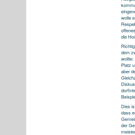
kommun
eingen
wolle 
Respekt
offenes
die Ho
Richti
dem zwe
wollte
Platz 
aber d
Gleichz
Diskus
dorfint
Beispi
Dies is
dass es
Gemeind
der Ge
meiste