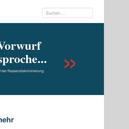
Suchen
Next
nach:
 Vorwurf
proche...
rf der Rassendiskriminierung
mehr