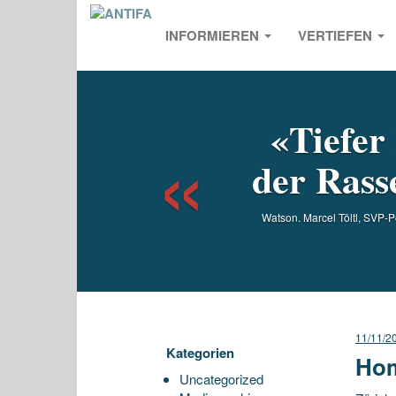
INFORMIEREN
VERTIEFEN
Previou
«Tiefer
der Rass
Watson. Marcel Töltl, SVP-P
11/11/2
Kategorien
Hom
Uncategorized