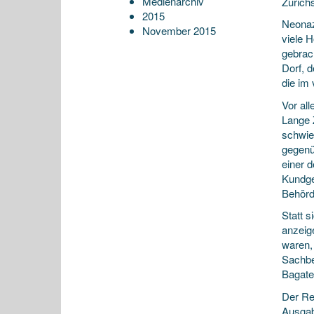
Medienarchiv
Zürichs
2015
Neonaz
November 2015
viele 
gebrac
Dorf, d
die im
Vor al
Lange 
schwie
gegenüb
einer 
Kundge
Behörd
Statt s
anzeig
waren,
Sachbe
Bagate
Der Re
Aus­ga