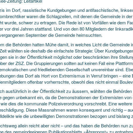
ee-Zeitung: Leitartikel
is im Dorf, rassistische Kundgebungen und antifaschistische, linkse
Hombrechtiker ­waren die Schlagzeilen, mit denen die ­Gemeinde in de
ht wurde, schwer zu ertragen. Die Rede ist von Vorfällen wie dem F
er vor drei Jahren stattfand. Und von den 80 Mitgliedern der linksradik
 vergangenen September die Gemeinde heimsuchten.
lem die Behörden hatten Mühe damit, in welches Licht die Gemeinde in
Zeit wählten sie deshalb die einfachste Strategie: Über Kundgebunge
gen sie in der Öffentlichkeit möglichst oder beschränkten ihre Ste
er der ZSZ. Die Gruppierungen sollten auf keinen Fall eine Plattform f
demokratischen und friedliebenden Gesellschaft unvereinbar sind. Eb
bungen das Dorf als Hort von Extremismus in Verruf bringen – eine 
enmitgliedern offenbar vorherrschte, obwohl dies nicht einmal Boule
ich ausführlich in der Öffentlichkeit zu äussern, wählten die Behörde
e gegen unbekannt ein, da die Demonstrationen der Extremisten von d
 wie dies die kommunale Polizeiverordnung vorschreibt. Eine weitere 
schädigung. Diese Massnahmen waren konsequent und richtig – auc
lldelikte wie die unbewilligten Demonstrationen bezogen und bislang 
chtsweg allein reicht aber nicht – und das haben die Behörden nun 
be des gemeindeeigenen Publikationsblatts «Ährenpost» zu entnehmen