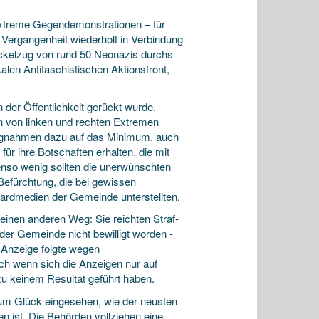
xtreme Gegendemon­s­trationen – für
r Vergangenheit wiederholt in Verbindung
ackelzug von rund 50 Neonazis durchs
alen Antifaschistischen Aktions­front,
 der Öffentlichkeit gerückt wurde.
n von linken und rechten Extremen
llungnahmen dazu auf das Minimum, auch
ür ihre Botschaften er­halten, die mit
enso wenig sollten die unerwünschten
Befürchtung, die bei gewissen
vardmedien der Gemeinde unterstellten.
n einen anderen Weg: Sie reichten Straf­
er Gemeinde nicht bewilligt worden ­
­An­zeige folgte wegen
h wenn sich die Anzeigen nur auf
zu keinem Resultat geführt haben.
zum Glück eingesehen, wie der neusten
 ist. Die Behörden vollziehen eine