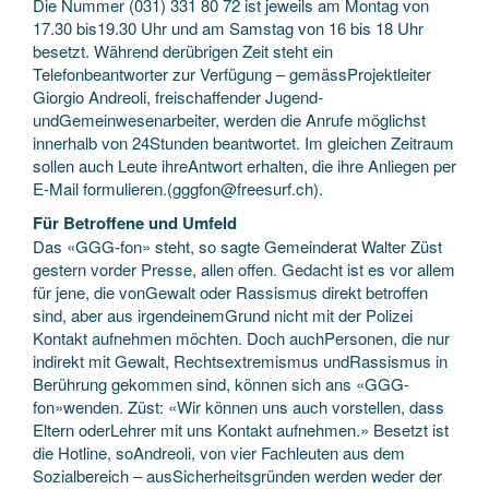
Die Nummer (031) 331 80 72 ist jeweils am Montag von
17.30 bis19.30 Uhr und am Samstag von 16 bis 18 Uhr
besetzt. Während derübrigen Zeit steht ein
Telefonbeantworter zur Verfügung – gemässProjektleiter
Giorgio Andreoli, freischaffender Jugend-
undGemeinwesenarbeiter, werden die Anrufe möglichst
innerhalb von 24Stunden beantwortet. Im gleichen Zeitraum
sollen auch Leute ihreAntwort erhalten, die ihre Anliegen per
E-Mail formulieren.(gggfon@freesurf.ch).
Für Betroffene und Umfeld
Das «GGG-fon» steht, so sagte Gemeinderat Walter Züst
gestern vorder Presse, allen offen. Gedacht ist es vor allem
für jene, die vonGewalt oder Rassismus direkt betroffen
sind, aber aus irgendeinemGrund nicht mit der Polizei
Kontakt aufnehmen möchten. Doch auchPersonen, die nur
indirekt mit Gewalt, Rechtsextremismus undRassismus in
Berührung gekommen sind, können sich ans «GGG-
fon»wenden. Züst: «Wir können uns auch vorstellen, dass
Eltern oderLehrer mit uns Kontakt aufnehmen.» Besetzt ist
die Hotline, soAndreoli, von vier Fachleuten aus dem
Sozialbereich – ausSicherheitsgründen werden weder der