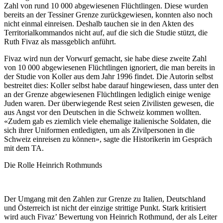
Zahl von rund 10 000 abgewiesenen Flüchtlingen. Diese wurden
bereits an der Tessiner Grenze zurückgewiesen, konnten also noch
nicht einmal einreisen. Deshalb tauchen sie in den Akten des
Territorialkommandos nicht auf, auf die sich die Studie stützt, die
Ruth Fivaz als massgeblich anführt.
Fivaz wird nun der Vorwurf gemacht, sie habe diese zweite Zahl
von 10 000 abgewiesenen Flüchtlingen ignoriert, die man bereits in
der Studie von Koller aus dem Jahr 1996 findet. Die Autorin selbst
bestreitet dies: Koller selbst habe darauf hingewiesen, dass unter den
an der Grenze abgewiesenen Flüchtlingen lediglich einige wenige
Juden waren. Der überwiegende Rest seien Zivilisten gewesen, die
aus Angst vor den Deutschen in die Schweiz kommen wollten.
«Zudem gab es ziemlich viele ehemalige italienische Soldaten, die
sich ihrer Uniformen entledigten, um als Zivilpersonen in die
Schweiz einreisen zu können», sagte die Historikerin im Gespräch
mit dem TA.
Die Rolle Heinrich Rothmunds
Der Umgang mit den Zahlen zur Grenze zu Italien, Deutschland
und Österreich ist nicht der einzige strittige Punkt. Stark kritisiert
wird auch Fivaz’ Bewertung von Heinrich Rothmund, der als Leiter