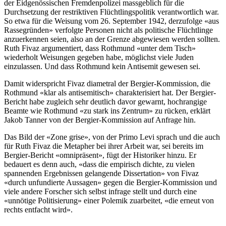
der Eidgenössischen Fremdenpolizei massgeblich für die
Durchsetzung der restriktiven Flüchtlingspolitik verantwortlich war.
So etwa für die Weisung vom 26. September 1942, derzufolge «aus
Rassegründen» verfolgte Personen nicht als politische Flüchtlinge
anzuerkennen seien, also an der Grenze abgewiesen werden sollten.
Ruth Fivaz argumentiert, dass Rothmund «unter dem Tisch»
wiederholt Weisungen gegeben habe, möglichst viele Juden
einzulassen. Und dass Rothmund kein Antisemit gewesen sei.
Damit widerspricht Fivaz diametral der Bergier-Kommission, die
Rothmund «klar als antisemitisch» charakterisiert hat. Der Bergier-
Bericht habe zugleich sehr deutlich davor gewarnt, hochrangige
Beamte wie Rothmund «zu stark ins Zentrum» zu rücken, erklärt
Jakob Tanner von der Bergier-Kommission auf Anfrage hin.
Das Bild der «Zone grise», von der Primo Levi sprach und die auch
für Ruth Fivaz die Metapher bei ihrer Arbeit war, sei bereits im
Bergier-Bericht «omnipräsent», fügt der Historiker hinzu. Er
bedauert es denn auch, «dass die empirisch dichte, zu vielen
spannenden Ergebnissen gelangende Dissertation» von Fivaz
«durch unfundierte Aussagen» gegen die Bergier-Kommission und
viele andere Forscher sich selbst infrage stellt und durch eine
«unnötige Politisierung» einer Polemik zuarbeitet, «die erneut von
rechts entfacht wird».