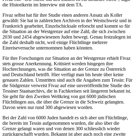
die Historikerin im Interview mit dem TA.
Fivaz selbst hat für ihre Studie einen anderen Ansatz als Koller
gewählt: Sie hat in zahlreichen Archiven in der Westschweiz und in
Frankreich gearbeitet, Einzelschicksale erforscht und kommt so für
die Situation an der Westgrenze auf eine Zahl, die sich zwischen
2030 und 2454 abgewiesenen Juden bewegt. Genau festzulegen ist
die Zahl deshalb nicht, weil einige Flüchtlinge mehrere
Einreiseversuche unternommen haben könnten.
Für ihre Forschungen zur Situation an der Westgrenze erhielt Fivaz
stets grosse Anerkennung. Kritisiert werden hingegen ihre
Hochrechnungen, was die Situation an der Grenze zu Österreich
und Deutschland betrifft. Hier verfügt man bis heute über keine
genauen Zahlen. Umstritten sind auch die Angaben zum Tessin: Für
die Südgrenze verweist Fivaz auf eine unveröffentlichte Studie des
Tessiner Staatsarchivs, die in Fachkreisen seit längerem bekannt ist.
Sie geht für den Zweiten Weltkrieg von gut 6000 jüdischen
Flüchtlingen aus, die über die Grenze in die Schweiz gelangten.
Davon seien nur rund 300 abgewiesen worden.
Bei der Zahl von 6000 Juden handelt es sich aber um Flüchtlinge,
die bereits im Tessin aufgenommen wurden, die also über die
Grenze gelangt waren und von denen 300 schliesslich wieder
zurückgeschafft wurden. Bekannt ist aber auch noch eine zweite