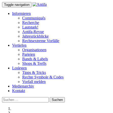
Toggle navigation
Informieren
Communiqués
Recherche
Lautstark!
Antifa-Revue
Jahresrückblicke
Rechtsextreme Vorfälle
Vertiefen
Organisationen
Parteien
Bands & Labels
Shops & Treffs
Loslegen
Tipps & Tricks
Rechte Symbole & Codes
Vorfall melden
Medienarchiv
Kontakt
Suchen
nach: