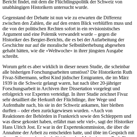
Bericht findet, mit dem die Flüchtlingspolitik der Schweiz von
unabhängigen Historikern untersucht wurde.
Gegenstand der Debatte ist nun wie zu erwarten die Differenz
zwischen den Zahlen, die auf den ersten Blick verblüffen muss und
die von der politischen Rechten sofort in ein revisionistisches
Argument und eine Polemik verwandelt wurde – gegen die
Historiker des Bergier-Berichts, die es bei der Aufarbeitung der
Geschichte nur auf die moralische Selbstüberhebung abgesehen
gehabt hätten, wie die «Weltwoche» in ihrer jüngsten Ausgabe
schreibt.
Worum geht es aber wirklich in dieser neuen Studie, die scheinbar
alle bisherigen Forschungsarbeiten umstösst? Die Historikerin Ruth
Fivaz-Silbermann, selbst Kind jüdischer Emigranten, die im März
1939 in die Schweiz gelangt waren, hat nach über 20-jähriger
Forschungsarbeit in Archiven ihre Dissertation vorgelegt und
erfolgreich vor Experten verteidigt. In ihrer Studie zeichnet Fivaz
sehr detailliert die Herkunft der Flüchtlinge, ihre Wege und
Aufenthalte nach, bis sie in der Schweiz ankamen, hier bleiben
durften – oder eben zurückgewiesen wurden. «Auch von
Reaktionen der Behörden in Frankreich sowie den Schleppern und
was diese gekostet haben, erfährt man sehr viel», sagt der Historiker
Hans Ulrich Jost. Er war in der Expertenkommission, die über die
Annahme der Arbeit zu entscheiden hatte, und übte im Gespräch mit