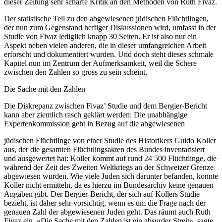
dieser Zeitung sehr scharfe Kritik an den Methoden von Ruth Fivaz.
Der statistische Teil zu den abgewiesenen jüdischen Flüchtlingen,
der nun zum Gegenstand heftiger Diskussionen wird, umfasst in der
Studie von Fivaz lediglich knapp 30 Seiten. Er ist also nur ein
Aspekt neben vielen anderen, die in dieser umfangreichen Arbeit
erforscht und dokumentiert wurden. Und doch steht dieses schmale
Kapitel nun im Zentrum der Aufmerksamkeit, weil die Schere
zwischen den Zahlen so gross zu sein scheint.
Die Sache mit den Zahlen
Die Diskrepanz zwischen Fivaz’ Studie und dem Bergier-Bericht
kann aber ziemlich rasch geklärt werden: Die unabhängige
Expertenkommission geht in Bezug auf die abgewiesenen
jüdischen Flüchtlinge von einer Studie des Historikers Guido Koller
aus, der die gesamten Flüchtlingsakten des Bundes inventarisiert
und ausgewertet hat: Koller kommt auf rund 24 500 Flüchtlinge, die
während der Zeit des Zweiten Weltkriegs an der Schweizer Grenze
abgewiesen wurden. Wie viele Juden sich darunter befanden, konnte
Koller nicht ermitteln, da es hierzu im Bundesarchiv keine genauen
Angaben gibt. Der Bergier-Bericht, der sich auf Kollers Studie
bezieht, ist daher sehr vorsichtig, wenn es um die Frage nach der
genauen Zahl der abgewiesenen Juden geht. Das räumt auch Ruth
Fivaz ein. «Die Sache mit den Zahlen ist ein absurder Streit», sagte