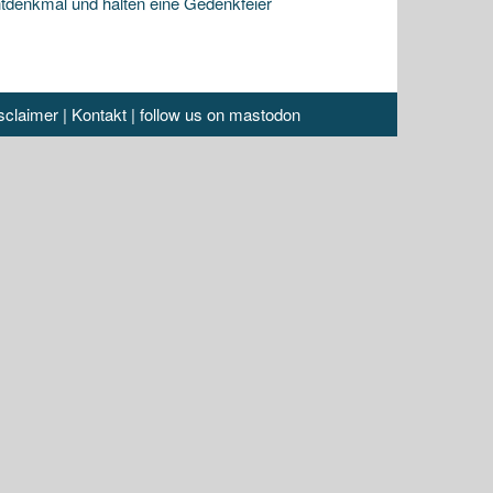
denkmal und halten eine Gedenkfeier
sclaimer
|
Kontakt
|
follow us on mastodon