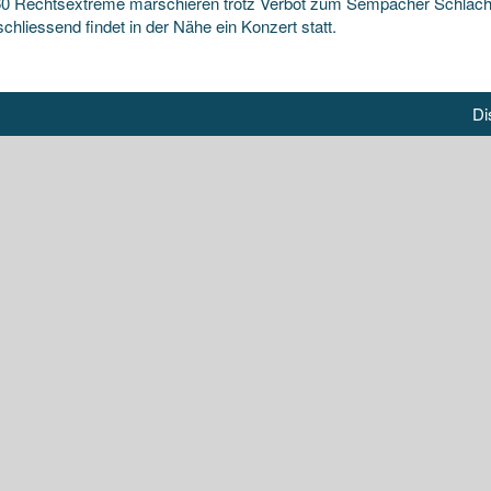
0 Rechtsextreme marschieren trotz Verbot zum Sempacher Schlacht
chliessend findet in der Nähe ein Konzert statt.
Di