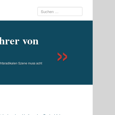
Suchen
Next
nach:
hrer von
chtsradikalen Szene muss acht