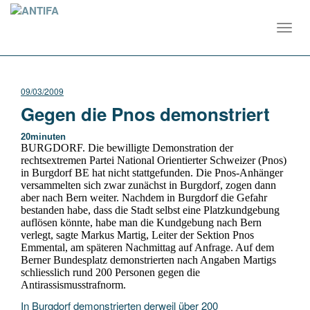
Toggl
navig
09/03/2009
Gegen die Pnos demonstriert
20minuten
BURGDORF. Die bewilligte Demonstration der
rechtsextremen Partei National Orientierter Schweizer (Pnos)
in Burgdorf BE hat nicht stattgefunden. Die Pnos-Anhänger
versammelten sich zwar zunächst in Burgdorf, zogen dann
aber nach Bern weiter. Nachdem in Burgdorf die Gefahr
bestanden habe, dass die Stadt selbst eine Platzkundgebung
auflösen könnte, habe man die Kundgebung nach Bern
verlegt, sagte Markus Martig, Leiter der Sektion Pnos
Emmental, am späteren Nachmittag auf Anfrage.
Auf dem
Berner Bundesplatz demonstrierten nach Angaben Martigs
schliesslich rund 200 Personen gegen die
Antirassismusstrafnorm.
In Burgdorf demonstrierten derweil über 200