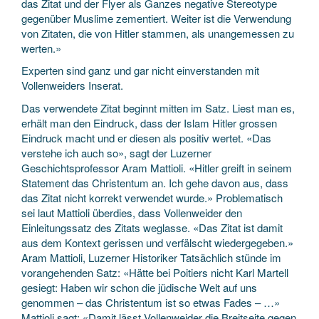
das Zitat und der Flyer als Ganzes negative Stereotype
gegenüber Muslime zementiert. Weiter ist die Verwendung
von Zitaten, die von Hitler stammen, als unangemessen zu
werten.»
Experten sind ganz und gar nicht einverstanden mit
Vollenweiders Inserat.
Das verwendete Zitat beginnt mitten im Satz. Liest man es,
erhält man den Eindruck, dass der Islam Hitler grossen
Eindruck macht und er diesen als positiv wertet. «Das
verstehe ich auch so», sagt der Luzerner
Geschichtsprofessor Aram Mattioli. «Hitler greift in seinem
Statement das Christentum an. Ich gehe davon aus, dass
das Zitat nicht korrekt verwendet wurde.» Problematisch
sei laut Mattioli überdies, dass Vollenweider den
Einleitungssatz des Zitats weglasse. «Das Zitat ist damit
aus dem Kontext gerissen und verfälscht wiedergegeben.»
Aram Mattioli, Luzerner Historiker Tatsächlich stünde im
vorangehenden Satz: «Hätte bei Poitiers nicht Karl Martell
gesiegt: Haben wir schon die jüdische Welt auf uns
genommen – das Christentum ist so etwas Fades – …»
Mattioli sagt: «Damit lässt Vollenweider die Breitseite gegen