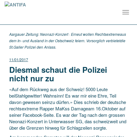
Toggl
navig
Aargauer Zeitung: Neonazi-Konzert · Erneut wollen Rechtsextremeaus
dem In- und Ausland in der Ostschweiz feiern. Vorsorglich verbietetdie
St.Galler Polizei den Anlass.
11/01/2017
Diesmal schaut die Polizei
nicht nur zu
«Auf dem Rückweg aus der Schweiz! 5000 Leute
beiStahlgewitter! Wahnsinn! Es war mir eine Ehre, Teil
davon gewesen seinzu dürfen.» Dies schrieb der deutsche
rechtsextreme Rapper MaKss Damageam 16.Oktober auf
seiner Facebook-Seite. Es war der Tag nach dem grossen
Neonazi-Konzert in Unterwasser SG, das schweizweit und
über die Grenzen hinweg für Schlagzeilen sorgte.