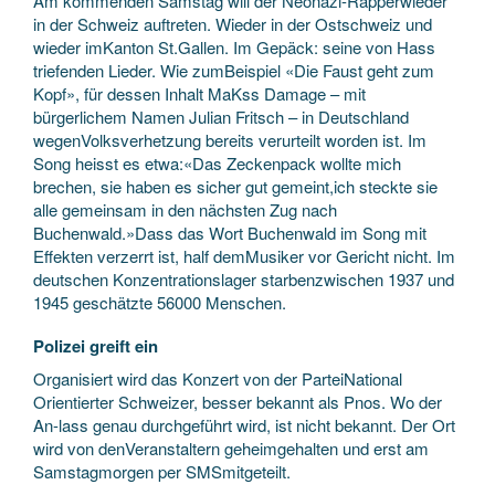
Am kommenden Samstag will der Neonazi-Rapperwieder
in der Schweiz auftreten. Wieder in der Ostschweiz und
wieder imKanton St.Gallen. Im Gepäck: seine von Hass
triefenden Lieder. Wie zumBeispiel «Die Faust geht zum
Kopf», für dessen Inhalt MaKss Damage – mit
bürgerlichem Namen Julian Fritsch – in Deutschland
wegenVolksverhetzung bereits verurteilt worden ist. Im
Song heisst es etwa:«Das Zeckenpack wollte mich
brechen, sie haben es sicher gut gemeint,ich steckte sie
alle gemeinsam in den nächsten Zug nach
Buchenwald.»Dass das Wort Buchenwald im Song mit
Effekten verzerrt ist, half demMusiker vor Gericht nicht. Im
deutschen Konzentrationslager starbenzwischen 1937 und
1945 geschätzte 56000 Menschen.
Polizei greift ein
Organisiert wird das Konzert von der ParteiNational
Orientierter Schweizer, besser bekannt als Pnos. Wo der
An-lass genau durchgeführt wird, ist nicht bekannt. Der Ort
wird von denVeranstaltern geheimgehalten und erst am
Samstagmorgen per SMSmitgeteilt.