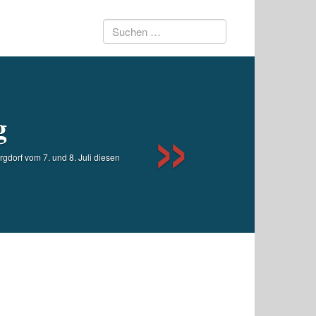
Suchen
Next
nach:
g
rgdorf vom 7. und 8. Juli diesen