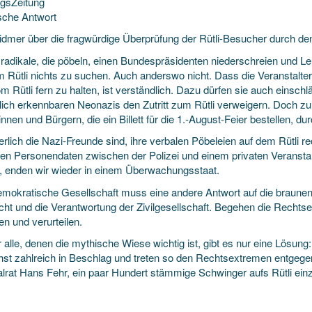
gsZeitung
lsche Antwort
idmer über die fragwürdige Überprüfung der Rütli-Besucher durch de
radikale, die pöbeln, einen Bundespräsidenten niederschreien und L
m Rütli nichts
zu suchen. Auch anderswo nicht. Dass die Veranstalter 
m Rütli fern zu halten, ist verständlich. Dazu dürfen sie auch einsc
lich erkennbaren Neonazis den Zutritt zum Rütli verweigern. Doch zu
nnen und Bürgern, die ein Billett für die 1.-August-Feier bestellen, d
rlich die Nazi-Freunde sind, ihre verbalen Pöbeleien auf dem Rütli r
len Personendaten zwischen der Polizei und einem privaten Veranstal
, enden wir wieder in einem Überwachungsstaat.
emokratische Gesellschaft muss eine andere Antwort auf die braunen
echt und die Verantwortung der Zivilgesellschaft. Begehen die Recht
en und verurteilen.
 alle, denen die mythische Wiese wichtig ist, gibt es nur eine Lösung:
hst zahlreich in Beschlag und treten so den Rechtsextremen entgeg
alrat Hans Fehr, ein paar Hundert stämmige Schwinger aufs Rütli einz