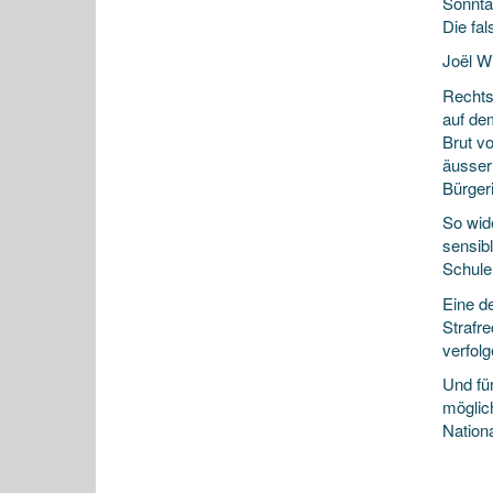
Sonnta
Die fa
Joël W
Rechts
auf de
Brut vo
äusser
Bürgeri
So wide
sensib
Schule
Eine d
Strafr
verfolg
Und für
möglic
Nation