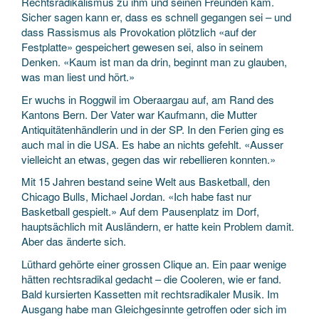
Rechtsradikalismus zu ihm und seinen Freunden kam.
Sicher sagen kann er, dass es schnell gegangen sei – und
dass Rassismus als Provokation plötzlich «auf der
Festplatte» gespeichert gewesen sei, also in seinem
Denken. «Kaum ist man da drin, beginnt man zu glauben,
was man liest und hört.»
Er wuchs in Roggwil im Oberaargau auf, am Rand des
Kantons Bern. Der Vater war Kaufmann, die Mutter
Antiquitätenhändlerin und in der SP. In den Ferien ging es
auch mal in die USA. Es habe an nichts gefehlt. «Ausser
vielleicht an etwas, gegen das wir rebellieren konnten.»
Mit 15 Jahren bestand seine Welt aus Basketball, den
Chicago Bulls, Michael Jordan. «Ich habe fast nur
Basketball gespielt.» Auf dem Pausenplatz im Dorf,
hauptsächlich mit Ausländern, er hatte kein Problem damit.
Aber das änderte sich.
Lüthard gehörte einer grossen Clique an. Ein paar wenige
hätten rechtsradikal gedacht – die Cooleren, wie er fand.
Bald kursierten Kassetten mit rechtsradikaler Musik. Im
Ausgang habe man Gleichgesinnte getroffen oder sich im