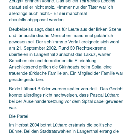
Zeugs» erinnern könne. Das sei ein Teil seines Lebens,
darauf sei er nicht stolz. «Immer nur der Täter war ich
allerdings auch nicht.» Er sei manchmal
ebenfalls abgepasst worden.
Deubelbeiss sagt, dass es für Leute aus der linken Szene
und für ausländische Menschen manchmal gefährlich
gewesen sei. Der schlimmste Vorfall ereignete sich wohl
am 21. September 2002. Rund 30 Rechtsextreme
überfielen in Langenthal zunächst das Lakuz, warfen
Scheiben ein und demolierten die Einrichtung.
Anschliessend griffen die Skinheads beim Spital eine
trauernde türkische Familie an. Ein Mitglied der Familie war
gerade gestorben.
Beide Lüthard-Brüder wurden später verurteilt. Das Gericht
konnte allerdings nicht nachweisen, dass Pascal Lüthard
bei der Auseinandersetzung vor dem Spital dabei gewesen
war.
Die Partei
Im Herbst 2004 betrat Lüthard erstmals die politische
Bühne. Bei den Stadtratswahlen in Langenthal errang die