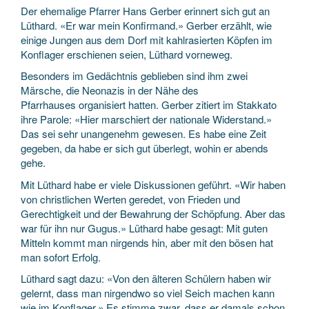
Der ehemalige Pfarrer Hans Gerber erinnert sich gut an
Lüthard. «Er war mein Konfirmand.» Gerber erzählt, wie
einige Jungen aus dem Dorf mit kahlrasierten Köpfen im
Konflager erschienen seien, Lüthard vorneweg.
Besonders im Gedächtnis geblieben sind ihm zwei
Märsche, die Neonazis in der Nähe des
Pfarrhauses organisiert hatten. Gerber zitiert im Stakkato
ihre Parole: «Hier marschiert der nationale Widerstand.»
Das sei sehr unangenehm gewesen. Es habe eine Zeit
gegeben, da habe er sich gut überlegt, wohin er abends
gehe.
Mit Lüthard habe er viele Diskussionen geführt. «Wir haben
von christlichen Werten geredet, von Frieden und
Gerechtigkeit und der Bewahrung der Schöpfung. Aber das
war für ihn nur Gugus.» Lüthard habe gesagt: Mit guten
Mitteln kommt man nirgends hin, aber mit den bösen hat
man sofort Erfolg.
Lüthard sagt dazu: «Von den älteren Schülern haben wir
gelernt, dass man nirgendwo so viel Seich machen kann
wie im Konflager.» Es stimme zwar, dass er damals schon