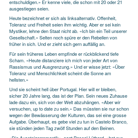
entschuldigen.» Er kenne viele, die schon mit 20 oder 21
ausgestiegen seien.
Heute bezeichnet er sich als linksalternativ. Offenheit,
Toleranz und Freiheit seien ihm wichtig. Aber er sei kein
Mystiker, lehne den Staat nicht ab. «Ich bin ein Teil unserer
Gesellschaft.» Selten noch spüre er den Rebellen von
früher in sich. Und er zieht sich gern auffällig an.
Für sein früheres Leben empfinde er rückblickend tiefe
Scham. «Heute distanziere ich mich von jeder Art von
Rassismus und Ausgrenzung.» Und er wisse jetzt: «Über
Toleranz und Menschlichkeit scheint die Sonne am
hellsten.»
Und sie scheint hell über Portugal. Hier will er bleiben,
sicher 20 Jahre lang, das ist der Plan. Sein neues Zuhause
lade dazu ein, sich von der Welt abzuhängen. «Aber wir
versuchen, up to date zu sein.» Das müssten sie nur schon
wegen der Bewässerung der Kulturen, das sei eine grosse
Aufgabe. Überhaupt, es gebe viel zu tun in Castelo Branco,
sie stünden jeden Tag zwölf Stunden auf den Beinen.
«Die Aussteigerromantik», sagt Pascal Lüthard, «hat nur