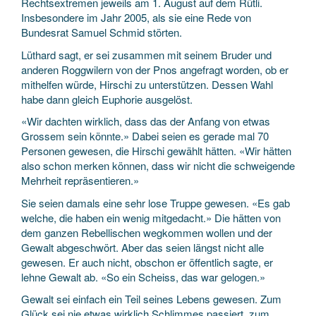
Rechtsextremen jeweils am 1. August auf dem Rütli.
Insbesondere im Jahr 2005, als sie eine Rede von
Bundesrat Samuel Schmid störten.
Lüthard sagt, er sei zusammen mit seinem Bruder und
anderen Roggwilern von der Pnos angefragt worden, ob er
mithelfen würde, Hirschi zu unterstützen. Dessen Wahl
habe dann gleich Euphorie ausgelöst.
«Wir dachten wirklich, dass das der Anfang von etwas
Grossem sein könnte.» Dabei seien es gerade mal 70
Personen gewesen, die Hirschi gewählt hätten. «Wir hätten
also schon merken können, dass wir nicht die schweigende
Mehrheit repräsentieren.»
Sie seien damals eine sehr lose Truppe gewesen. «Es gab
welche, die haben ein wenig mitgedacht.» Die hätten von
dem ganzen Rebellischen wegkommen wollen und der
Gewalt abgeschwört. Aber das seien längst nicht alle
gewesen. Er auch nicht, obschon er öffentlich sagte, er
lehne Gewalt ab. «So ein Scheiss, das war gelogen.»
Gewalt sei einfach ein Teil seines Lebens gewesen. Zum
Glück sei nie etwas wirklich Schlimmes passiert, zum