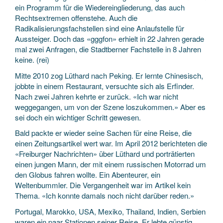
ein Programm für die Wiedereingliederung, das auch
Rechtsextremen offenstehe. Auch die
Radikalisierungsfachstellen sind eine Anlaufstelle für
Aussteiger. Doch das «gggfon» erhielt in 22 Jahren gerade
mal zwei Anfragen, die Stadtberner Fachstelle in 8 Jahren
keine. (rei)
Mitte 2010 zog Lüthard nach Peking. Er lernte Chinesisch,
jobbte in einem Restaurant, versuchte sich als Erfinder.
Nach zwei Jahren kehrte er zurück. «Ich war nicht
weggegangen, um von der Szene loszukommen.» Aber es
sei doch ein wichtiger Schritt gewesen.
Bald packte er wieder seine Sachen für eine Reise, die
einen Zeitungsartikel wert war. Im April 2012 berichteten die
«Freiburger Nachrichten» über Lüthard und porträtierten
einen jungen Mann, der mit einem russischen Motorrad um
den Globus fahren wollte. Ein Abenteurer, ein
Weltenbummler. Die Vergangenheit war im Artikel kein
Thema. «Ich konnte damals noch nicht darüber reden.»
Portugal, Marokko, USA, Mexiko, Thailand, Indien, Serbien
waren ein paar Stationen seiner Reise. Er lebte günstig,