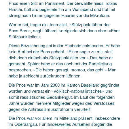
Pnos einen Sitz im Parlament. Der Gewählte hiess Tobias
Hirschi. Lüthard begleitete ihn am Wahlabend und trat mit
streng nach hinten gegelten Haaren vor die Mikrofone.
Wer er sei, fragte ein Journalist. «Stützpunktführer der
Pnos Bern», sagt Lüthard, korrigierte sich dann aber: «Eher
Stützpunktleiter.»
Diese Bezeichnung sei in der Euphorie entstanden. Er habe
kein Amt bei der Pnos gehabt. «Einer sagte zu mir, stell
dich doch einfach als Stützpunktleiter vor.» Das habe er
gemacht. Später habe er das noch mit der Parteileitung
besprochen. «Die haben gesagt, momou, das geht.» Man
habe ja schlecht zurückrudern können.
Die Pnos war im Jahr 2000 im Kanton Baselland gegründet
worden und vertrat ein «völkisch-nationalistisches» und
somit rassistisches Gedankengut. Im Lauf der folgenden
Jahre wurden mehrere Mitglieder wegen des Verstosses
gegen die Antirassismusstrafnorm verurteilt.
Die Pnos war vor allem im Mittelland präsent, insbesondere
im Oberaargau. Für landesweites Aufsehen sorgten die