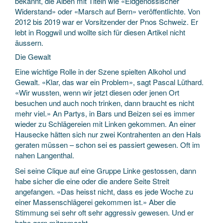
bekannt, die Alben mit Titeln wie «Eidgenössischer
Widerstand» oder «Marsch auf Bern» veröffentlichte. Von
2012 bis 2019 war er Vorsitzender der Pnos Schweiz. Er
lebt in Roggwil und wollte sich für diesen Artikel nicht
äussern.
Die Gewalt
Eine wichtige Rolle in der Szene spielten Alkohol und
Gewalt. «Klar, das war ein Problem», sagt Pascal Lüthard.
«Wir wussten, wenn wir jetzt diesen oder jenen Ort
besuchen und auch noch trinken, dann braucht es nicht
mehr viel.» An Partys, in Bars und Beizen sei es immer
wieder zu Schlägereien mit Linken gekommen. An einer
Hausecke hätten sich nur zwei Kontrahenten an den Hals
geraten müssen – schon sei es passiert gewesen. Oft im
nahen Langenthal.
Sei seine Clique auf eine Gruppe Linke gestossen, dann
habe sicher die eine oder die andere Seite Streit
angefangen. «Das heisst nicht, dass es jede Woche zu
einer Massenschlägerei gekommen ist.» Aber die
Stimmung sei sehr oft sehr aggressiv gewesen. Und er
habe gern mitgemacht.