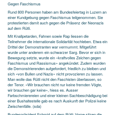
Gegen Faschismus
Rund 800 Personen haben am Bundesfeiertag in Luzern an
einer Kundgebung gegen Faschismus teilgenommen. Sie
protestierten damit auch gegen die Präsenz der Neonazis
auf dem Rütli.
Mit Knallpetarden, Fahnen sowie Rap liessen die
Teilnehmer die internationale Solidarität hochleben. Etwa ein
Drittel der Demonstranten war vermummt. Mitgeführt
wurde unter anderem ein schwarzer Sarg. Bevor er sich in
Bewegung setzte, wurde ein «kraftvolles Zeichen gegen
Faschismus und Rassismus» angekündet. Zudem wurden
die Demonstrierenden aufgefordert, friedlich zu bleiben und
sich «von Bullen und Nazis» nicht provozieren zu lassen.
Man wolle das Rütli nicht den Faschisten überlassen, so
der Tenor. «Wir brauchen nicht nur keine fremden Vögte,
wir brauchen gar keine», hiess es. Ausser
Farbschmierereien und einer kleinen Sachbeschädigung bei
einer Bushaltestelle gab es nach Auskunft der Polizei keine
Zwischenfälle. (sda)
Bundespräsident Schmid auf dem Rütli: Vorne sitzen die