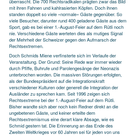
überrascht. Die 700 Rechtsradikalen prägten zwar das Bild
mit ihren Fahnen und kahlrasierten Köpfen. Doch ihnen
standen doppelt so viele «normale» Gäste gegenüber. So
viele Besucher, darunter rund 400 geladene Gäste aus dem
Sport, gab es bei einer 1.-August-Feier auf dem Rütli noch
nie. Verschiedene Gäste werteten dies als mutiges Signal
der Mehrheit der Schweizer gegen den Aufmarsch der
Rechtsextremen.
Doch Schmids Miene verfinsterte sich im Verlaufe der
Veranstaltung. Der Grund: Seine Rede war immer wieder
durch Pfiffe, Buhrufe und Parolengesänge der Neonazis
unterbrochen worden. Die massiven Störungen erfolgten,
als der Bundespräsident auf die Integrationskraft
verschiedener Kulturen oder generell die Integration der
Ausländer zu sprechen kam. Seit 1996 zeigen sich
Rechtsextreme bei der 1.-August-Feier auf dem Rütli.
Bisher wandte sich aber noch kein Redner direkt an die
ungebetenen Gäste, und keiner erteilte dem
Rechtsextremismus eine derart klare Absage, wie es
Schmid gestern tat. Die Erinnerung an das Ende des
Zweiten Weltkrieges vor 60 Jahren sei für jeden von uns