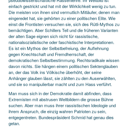
pseudowissenschaftliche Rassenlehre. Ihr Weltbild ist
einfach gestrickt und hat mit der Wirklichkeit wenig zu tun.
Die meisten von ihnen sind vermutlich Mitläufer, denen man
eingeredet hat, sie gehörten zu einer politischen Elite. Wie
einst die Frontisten versuchen sie, sich des Rütli-Mythos zu
bemächtigen. Aber Schillers Tell und die früheren Varianten
der alten Sage eignen sich nicht für rassistische,
nationalsozialistische oder faschistische Interpretationen.
Es ist ein Mythos der Selbstbefreiung, der Auflehnung
gegen Knechtschaft und Fremdherrschaft, der
demokratischen Selbstbestimmung. Rechtsradikale wissen
davon nichts. Sie hängen einem politischen Sektenglauben
an, der das Volk ins Völkische überhöht, der seine
Anhänger glauben lässt, sie zählten zu den Auserwählten,
und sie so manipulierbar macht und zum Hass verführt.
Man muss sich in der Demokratie damit abfinden, dass
Extremisten mit abstrusen Weltbildern die grosse Bühne
suchen. Aber man muss ihrer rassistischen Ideologie und
ihrem Anspruch, die einzig wahren Patrioten zu sein,
entgegentreten. Bundespräsident Schmid hat genau dies
getan.