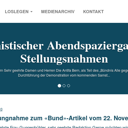
LOSLEGEN
MEDIENARCHIV
KONTAKT
s
histischer Abendspazierga
Stellungsnahmen
rn Sehr geehrte Damen und Herren Die Antifa Bern, als Teil des „Bündnis Alle gegen
Durchführung der Demonstration vom kommenden Samst...
03
lungnahme zum «Bund»-Artikel vom 22. Nov
ehrte Frau Guggenbühler, sehr geehrte Redaktion Gerne möchten wir e