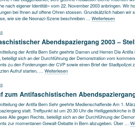
he nach eigener Identität» vom 22. November 2003 anbringen. Wir h
ungen bei Ihnen auf offene Ohren stossen. Grundsätzlich haben wir 
se, wie sie die Neonazi-Szene beschreiben …
Weiterlesen
03
faschistischer Abendspaziergang 2003 – St
tteilung der Antifa Bern Sehr geehrte Damen und Herren Die Antifa B
, beteiligt sich an der Durchführung der Demonstration vom kommend
nts zu den Forderungen der CVP sowie einen Brief der Stadtpolizei
tzten Aufruf starten, …
Weiterlesen
03
uf zum Antifaschistischen Abendspaziergan
itteilung der Antifa Bern Sehr geehrte Medienschaffende Am 1. März 
ziergang statt. Treffpunkt ist um 20.30 Uhr die Heiliggeistkirche in Be
es Alle gegen Rechts, beteiligt sich an der Durchführung der Demonst
nts zur momentanen Gewalt-Debatte in Bern abzugeben. Über …
We