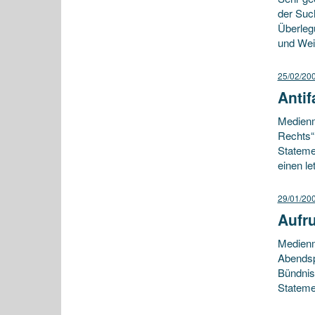
der Suc
Überleg
und Wei
25/02/20
Anti
Medienmi
Rechts“
Stateme
einen le
29/01/20
Aufr
Medienm
Abendspa
Bündniss
Stateme