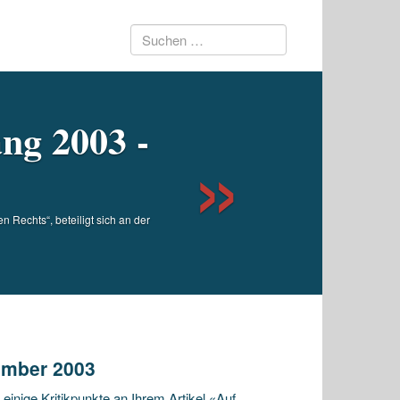
Suchen
Next
nach:
ng 2003 -
 Rechts“, beteiligt sich an der
ember 2003
inige Kritikpunkte an Ihrem Artikel «Auf