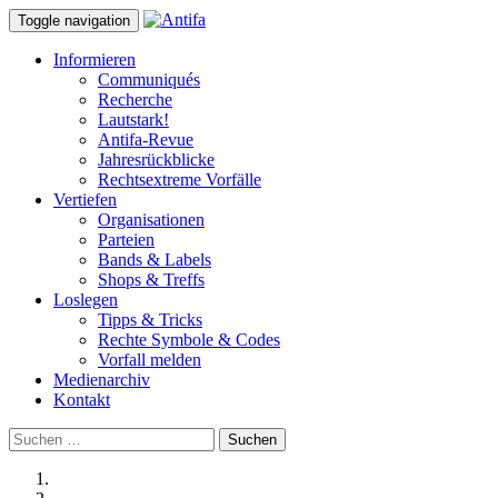
Toggle navigation
Informieren
Communiqués
Recherche
Lautstark!
Antifa-Revue
Jahresrückblicke
Rechtsextreme Vorfälle
Vertiefen
Organisationen
Parteien
Bands & Labels
Shops & Treffs
Loslegen
Tipps & Tricks
Rechte Symbole & Codes
Vorfall melden
Medienarchiv
Kontakt
Suchen
nach: