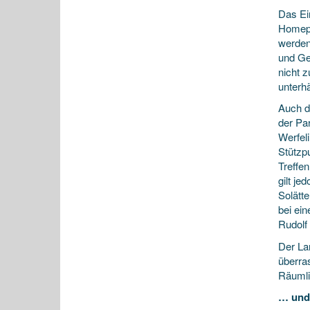
Das Ein
Homepa
werden
und Ge
nicht 
unterh
Auch d
der Pa
Werfel
Stützp
Treffe
gilt j
Solätt
bei ein
Rudolf
Der La
überra
Räumli
… und