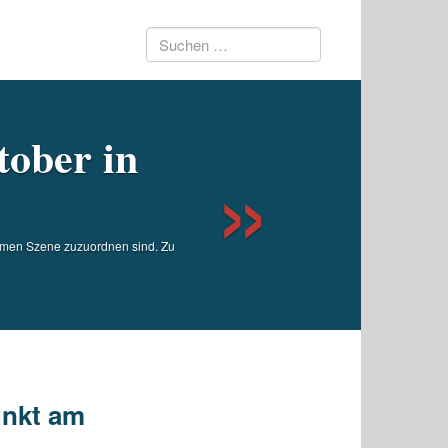
Suchen
Next
nach:
tober in
remen Szene zuzuordnen sind. Zu
unkt am