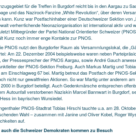
zugsgebiet für die Treffen in Burgdorf reicht bis in den Aargau zu Sac
ge und das Nazirock-Fanzine „White Revolution“, über deren Versand
 kann. Kunz war Postfachinhaber einer Deutschweizer Sektion von „B
walt verherrlichende Neonaziorganisation ist international aktiv und
zuletzt Mitbegründer der Partei National Orientierter Schweizer (PNOS
ält Kunz noch immer enge Kontakte zur PNOS.
ie PNOS nutzt den Burgdorfer Raum als Versammlungslokal, die „Gäst
rtei: Am 22. Dezember 2004 beispielsweise waren neben Parteipräsi
i, der Pressesprecher der PNOS Aargau, sowie André Gauch anwese
unktleiter der PNOS-Sektion Freiburg. Auch Markus Martig und Tobia
n am Einschlagweg 67 bei. Martig betreut das Postfach der PNOS-Sek
edoch nicht nur gewaltfreien Aktionen. So war Martig unter anderem a
e 2000 in Burgdorf beteiligt. Auch Gedenkmärsche entsprechen offe
em Autounfall verstorbenen Naziskin Marcel Bannwart in Burgdorf, sei
 Hess im bayrischen Wunsiedel.
ngenthaler PNOS-Stadtrat Tobias Hirschi tauchte u.a. am 28. Oktobe
schenden Wahl – zusammen mit Janine und Oliver Kobel, Roger Wy
chkeiten auf.
 auch die Schweizer Demokraten kommen zu Besuch