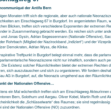
ncommuniqué der Antifa Bern
nigen Monaten trifft sich die regionale, aber auch nationale Neonazis
chkeiten am Einschlagweg 67 in Burgdorf. Im angemieteten Raum, w
lichen Blicken, treffen sich verschiedene Exponenten der extremen Re
ander in Zusammenhang gebracht werden. Es reichen sich unter an
i und Jonas Gysin, Adrian Segessenmann (Nationale Offensive), Sach
der Rohrbach (Mitglied der Nazirockband „Indiziert“) und der Vizeprä
zer Demokraten, Adrian Wyss, die Klinke.
nspirative Treffpunkt in Burgdorf belegt einmal mehr, dass die parla
parlamentarische Neonaziszene nicht nur inhaltlich, sondern auch
. Die Existenz solcher Räumlichkeiten bietet der extremen Rechten di
en, sich auszutauschen und sich zu organisieren. Wir fordern deshalb
Bau AG in Burgdorf, auf, die Neonazis umgehend aus den Räumlichke
unkt der Nationalen Offensive…
tens ein Mal wöchentlich treffen sich am Einschlagweg Akteurinnen
ntonen Bern, Solothurn und Aargau. Oliver Kobel, Martin Roth und A
heinlichkeit die „Schlüsselwarte“ des Raumes; sie sind regelmässig
rei sind der Nationalen Offensive (NO) zuzuordnen.