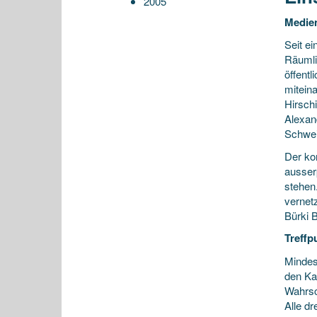
2005
Medie
Seit ei
Räumli
öffent
mitein
Hirsch
Alexan
Schwei
Der ko
ausser
stehen
vernetz
Bürki 
Treffp
Mindes
den Ka
Wahrsc
Alle d