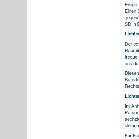
Einige
Einen 
gegenü
SD in 
Lichte
Der ex
Räumli
freque
aus de
Diesem
Burgdo
Rechts
Lichte
Im Anh
Person
sechzi
kleinen
Für Fra