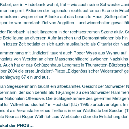
 Kobel, der in Hindelbank wohnt, trat – wie auch seine Schwester Jani
enhang mit Aktionen der regionalen rechtsextremen Szene in Ersch
m bekannt wegen einer Attacke auf das besetzte Haus „Solterpolter“
iquartier war mehrfach Ziel von Angriffen – und wiederholten gewaltt
der Rohrbach ist seit längerem in der rechtsextremen Szene aktiv. Se
ie Beteiligung an diversen Aufmärschen und Demonstrationen bis hin 
n letzter Zeit betätigt er sich auch musikalisch: als Gitarrist der Nazi
ammenhang mit „Indiziert“ taucht auch Roger Wyss aus Wynau auf. 
gplatz von Yverdon an einer Massenschlägerei zwischen Naziskins 
igt. Auch hat er das Schützenhaus Lengmatt in Thunstetten-Bützberg 
er 2004 die erste „Indiziert“-Platte „Eidgenössischer Widerstand“ ge
schlagweg 67 ein und aus.
rian Segessenmann taucht ein altbekanntes Gesicht der Schweizer Na
enmann, der sich bereits als 16-jähriger zu den Schweizer Hammerski
er Nationalen Offensive. Die Schlägerkarriere des gelernten Metzgers
val für Völkerfreundschaft“ in Hochdorf (LU) 1995 zurückverfolgen.
icht als Veranstalter eines Treffens in einer Waldhütte bei Seedorf (
te Neonazi Roger Wüthrich aus Worblaufen über die Entstehung der S
ilokal der PNOS…