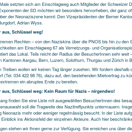
 Male setzten sich am Einschlagweg auch Mitglieder der Schweizer 
Exponenten der SD möchten wir besonders hervorheben, der ganz off
ber der Neonaziszene kennt: Den Vizepräsidenten der Berner Kanton
Burgdorf, Adrian Wyss.
r aus, Schlüssel weg!
tremen Rechten – von den Naziskins über die PNOS bis hin zu den 
chkeiten am Einschlagweg 67 als Vernetzungs- und Organisationsplat
ntiert das Lokal. Teils reicht der Radius der BesucherInnen sehr weit
n Kantonen Aargau, Bern, Luzern, Solothurn, Thurgau und Zürich in B
 Treiben wollen wir keinen Tag länger zusehen. Wir fordern deshalb d
rf (Tel. 034 422 98 76), dazu auf, den bestehenden Mietvertrag zu k
extremen ein abruptes Ende zu bereiten.
r aus, Schlüssel weg: Kein Raum für Nazis – nirgendwo!
ang finden Sie eine Liste mit ausgewählten BesucherInnen des besa
enauswahl soll die Tragweite des Nazitreffpunkts untermauern. Ins
g Neonazis mehr oder weniger regelmässig besucht. In der Liste aufge
 Einblick ins Aktionsfeld der einzelnen Akteure. Auch hier beschränk
gen stehen wir Ihnen gerne zur Verfügung. Sie erreichen uns über die e