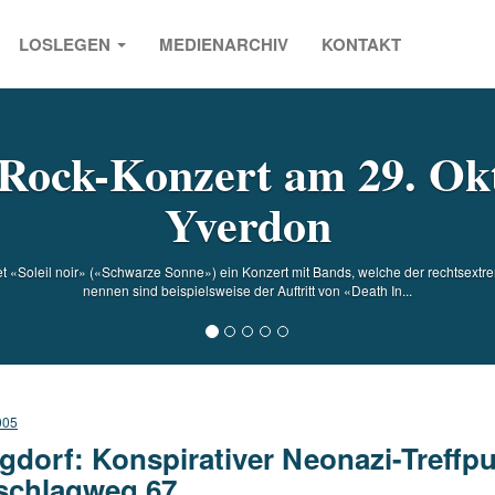
LOSLEGEN
MEDIENARCHIV
KONTAKT
s
Rock-Konzert am 29. Ok
Yverdon
tet «Soleil noir» («Schwarze Sonne») ein Konzert mit Bands, welche der rechtsext
nennen sind beispielsweise der Auftritt von «Death In...
005
gdorf: Konspirativer Neonazi-Treffp
schlagweg 67