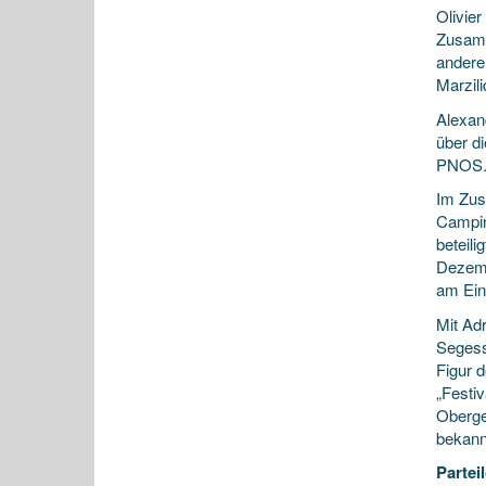
Olivier
Zusamm
andere
Marzil
Alexan
über d
PNOS. I
Im Zus
Campin
beteil
Dezemb
am Ein
Mit Ad
Segess
Figur d
„Festi
Oberger
bekann
Parte