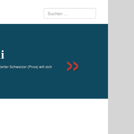
Suchen
Next
nach:
i
ierter Schweizer (Pnos) will sich