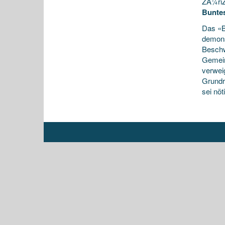
ZÃ¼riZ
Buntes
Das «B
demons
Besch
Gemein
verwei
Grundr
sei nö