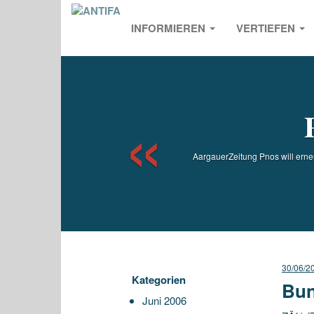
INFORMIEREN
VERTIEFEN
Previou
AargauerZeitung Pnos will erneut
30/06/2
Kategorien
Bun
Juni 2006