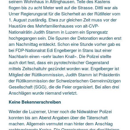
seinem Wohnhaus in Attinghausen. Teile des Kastens
flogen bis zu acht Meter weit auf die Strasse. Dittli war als
Urner Regierungsrat für die Sicherheit an der Rütlifeier vom
1. August zuständig. Etwa zur gleichen Zeit muss vor der
Haustüre des Mehrfamilienhauses von alt-CVP-
Nationalrätin Judith Stamm in Luzern ein Sprengsatz
hochgegangen sein. Die Spuren der Detonation wurden erst
am Nachmittag entdeckt. Schon eine Stunde vorher gab es
bei FDP-Nationalrat Edi Engelberger in Stans laut einer
Nachbarin einen «sehr lauten Knall». Die Polizei stellte
auch dort fest, dass ein pyrotechnischer Gegenstand
mittels Zeitschaltuhr gezündet worden war. Engelberger ist
Mitglied der Rütlikommission, Judith Stamm ist Präsidentin
der Rütlikommission der Schweizerischen Gemeinnützigen
Gesellschaft (SGG), die die Feier organisiert. Bei allen drei
Anschlägen wurde niemand verletzt.
Keine Bekennerschreiben
Weder die Luzerner, Urner noch die Nidwaldner Polizei
konnten bis am Abend Angaben über die Täterschaft
machen. Allgemein vermutet man hinter dem Anschlag
rechtsgelagerte Kreise. Die Organisatoren der diesjährigen