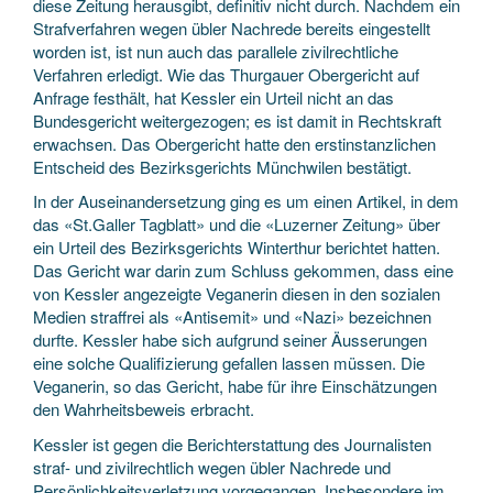
diese Zeitung herausgibt, definitiv nicht durch. Nachdem ein
Strafverfahren wegen übler Nachrede bereits eingestellt
worden ist, ist nun auch das parallele zivilrechtliche
Verfahren erledigt. Wie das Thurgauer Obergericht auf
Anfrage festhält, hat Kessler ein Urteil nicht an das
Bundesgericht weitergezogen; es ist damit in Rechtskraft
erwachsen. Das Obergericht hatte den erstinstanzlichen
Entscheid des Bezirksgerichts Münchwilen bestätigt.
In der Auseinandersetzung ging es um einen Artikel, in dem
das «St.Galler Tagblatt» und die «Luzerner Zeitung» über
ein Urteil des Bezirksgerichts Winterthur berichtet hatten.
Das Gericht war darin zum Schluss gekommen, dass eine
von Kessler angezeigte Veganerin diesen in den sozialen
Medien straffrei als «Antisemit» und «Nazi» bezeichnen
durfte. Kessler habe sich aufgrund seiner Äusserungen
eine solche Qualifizierung gefallen lassen müssen. Die
Veganerin, so das Gericht, habe für ihre Einschätzungen
den Wahrheitsbeweis erbracht.
Kessler ist gegen die Berichterstattung des Journalisten
straf- und zivilrechtlich wegen übler Nachrede und
Persönlichkeitsverletzung vorgegangen. Insbesondere im