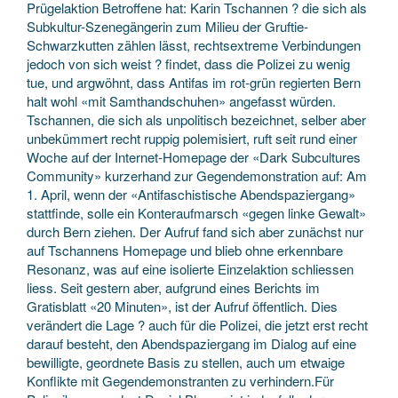
Prügelaktion Betroffene hat: Karin Tschannen ? die sich als
Subkultur-Szenegängerin zum Milieu der Gruftie-
Schwarzkutten zählen lässt, rechtsextreme Verbindungen
jedoch von sich weist ? findet, dass die Polizei zu wenig
tue, und argwöhnt, dass Antifas im rot-grün regierten Bern
halt wohl «mit Samthandschuhen» angefasst würden.
Tschannen, die sich als unpolitisch bezeichnet, selber aber
unbekümmert recht ruppig polemisiert, ruft seit rund einer
Woche auf der Internet-Homepage der «Dark Subcultures
Community» kurzerhand zur Gegendemonstration auf: Am
1. April, wenn der «Antifaschistische Abendspaziergang»
stattfinde, solle ein Konteraufmarsch «gegen linke Gewalt»
durch Bern ziehen. Der Aufruf fand sich aber zunächst nur
auf Tschannens Homepage und blieb ohne erkennbare
Resonanz, was auf eine isolierte Einzelaktion schliessen
liess. Seit gestern aber, aufgrund eines Berichts im
Gratisblatt «20 Minuten», ist der Aufruf öffentlich. Dies
verändert die Lage ? auch für die Polizei, die jetzt erst recht
darauf besteht, den Abendspaziergang im Dialog auf eine
bewilligte, geordnete Basis zu stellen, auch um etwaige
Konflikte mit Gegendemonstranten zu verhindern.Für