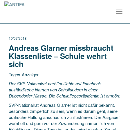
Toggl
navig
10/07/2018
Andreas Glarner missbraucht
Klassenliste – Schule wehrt
sich
Tages-Anzeiger.
Der SVP-Nationalrat veröffentlichte auf Facebook
ausländische Namen von Schulkindern in einer
Dübendorfer Klasse. Die Schulpflegepräsidentin ist empört.
SVP-Nationalrat Andreas Glarner ist nicht dafür bekannt,
besonders zimperlich zu sein, wenn es darum geht, seine
politische Haltung anschaulich zu illustrieren. Der Aargauer
warnt oft und gern vor der Zuwanderung namentlich von
Flüchtlingen. Dieser Tage hat er das wieder getan. Zuerst