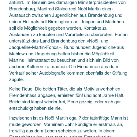
anführt. Im Beisein des damaligen Ministerpräsidenten von
Brandenburg, Manfred Stolpe regt Noël Martin einen
Austausch zwischen Jugendlichen aus Brandenburg und
seiner Heimatstadt Birmingham an. Jungen und Mädchen
soll die Möglichkeit gegeben werden, Kontakte zu
Ausländern zu knüpfen und Vorurteile zu überprüfen. Fortan
unterstützt das Land Brandenburg den «Noël- und
Jacqueline-Martin-Fonds». Rund hundert Jugendliche aus
Mahlow und Umgebung hatten bisher die Möglichkeit,
Martins Heimatstadt zu besuchen und sich ein Bild von
anderen Kulturen zu machen. Die Einnahmen aus dem
Verkauf seiner Autobiografie kommen ebenfalls der Stiftung
zugute.
Keine Reue. Die beiden Täter, die als Motiv unverhohlen
Fremdenhass angaben, erhielten fünf und acht Jahre Haft.
Beide sind längst wieder frei, Reue gezeigt oder sich gar
entschuldigt haben sie nie.
Inzwischen ist es Noël Martin egal ? der tatkräftige Mann ist
müde geworden. Vor einem Jahr kündigte er erstmals an,
freiwillig aus dem Leben scheiden zu wollen. In einem
Fernsehinterview versucht er, seinen Entschluss zu