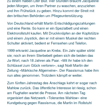
zu einem halben Liter Blut. Vier Stunden braucht Jacqueline
jeden Morgen, um ihren Partner zu waschen, anzuziehen
und ihm Frühstück zu geben. Hinzu kommt der Streit mit
den britischen Behörden um Pflegeunterstützung.
Von Deutschland erhält Martin Entschädigungszahlungen
und eine Rente. So kann er ein Spezialbett und einen
Elektrorollstuhl kaufen. Mit Druckknöpfen an der Kopfstütze
und einem Joystick, den er mit einem Muskel der rechten
Schulter aktiviert, bedient er Fernsehen und Telefon.
1999 erkrankt Jacqueline an Krebs. Ein Jahr später stirbt
sie; noch an ihrem Sterbebett geben sich die beiden das
Ja-Wort, nach 18 Jahren als Paar. «Mit ihr habe ich den
Schlüssel zum Glück verloren», sagt Noël Martin der
Zeitung «Märkische Allgemeine». Der Rassismus habe ihm
nun alles genommen. Trotzdem kämpft er weiter.
Zum fünften Jahrestag des Anschlags kehrt er sogar nach
Mahlow zurück. Das öffentliche Interesse ist riesig, schon
am Flughafen wartet die Presse. Am nächsten Tag
organisiert das Netzwerk «Tolerantes Mahlow» eine
Kundgebung gegen Rassismus, die Martin im Rollstuhl