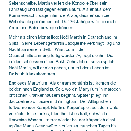
Seitenscheibe. Martin verliert die Kontrolle über sein
Fahrzeug und rast gegen einen Baum. Als er aus dem
Koma erwacht, sagen ihm die Ärzte, dass er sich die
Wirbelsäule gebrochen hat. Der 36-Jährige wird nie mehr
Arme und Beine bewegen können.
Mehr als einen Monat liegt Noël Martin in Deutschland im
Spital. Seine Lebensgefährtin Jacqueline verbringt Tag und
Nacht an seinem Bett. «Wirst du mit der
Querschnittslähmung fertig werden?», fragt sie ihn. Die
beiden schliessen einen Pakt: Zehn Jahre, so verspricht
Noël Martin, will er sich geben, um mit dem Leben im
Rollstuhl klarzukommen.
Endloses Martyrium. Als er transportfähig ist, kehren die
beiden nach England zurück, wo ein Martyrium in maroden
britischen Krankenhäusern beginnt. Später pflegt ihn
Jacqueline zu Hause in Birmingham. Der Alltag ist ein
fortwährender Kampf. Martins Körper spielt seit dem Unfall
verrückt. Ist es heiss, friert ihn, ist es kalt, schwitzt er
literweise Wasser. Immer wieder hat der körperlich einst
topfitte Mann Geschwüre, verliert an manchen Tagen bis