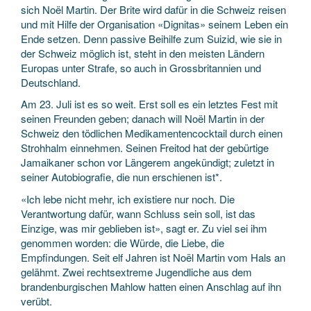
sich Noël Martin. Der Brite wird dafür in die Schweiz reisen
und mit Hilfe der Organisation «Dignitas» seinem Leben ein
Ende setzen. Denn passive Beihilfe zum Suizid, wie sie in
der Schweiz möglich ist, steht in den meisten Ländern
Europas unter Strafe, so auch in Grossbritannien und
Deutschland.
Am 23. Juli ist es so weit. Erst soll es ein letztes Fest mit
seinen Freunden geben; danach will Noël Martin in der
Schweiz den tödlichen Medikamentencocktail durch einen
Strohhalm einnehmen. Seinen Freitod hat der gebürtige
Jamaikaner schon vor Längerem angekündigt; zuletzt in
seiner Autobiografie, die nun erschienen ist*.
«Ich lebe nicht mehr, ich existiere nur noch. Die
Verantwortung dafür, wann Schluss sein soll, ist das
Einzige, was mir geblieben ist», sagt er. Zu viel sei ihm
genommen worden: die Würde, die Liebe, die
Empfindungen. Seit elf Jahren ist Noël Martin vom Hals an
gelähmt. Zwei rechtsextreme Jugendliche aus dem
brandenburgischen Mahlow hatten einen Anschlag auf ihn
verübt.