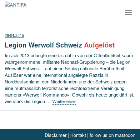
Toggl
navig
26/04/2015
Legion Werwolf Schweiz
Aufgelöst
Im Juli 2013 erlangte eine bis dahin von der Öffentlichkeit kaum
wahrgenommene, militante Neonazi-Gruppierung – die Legion
Werwolf Schweiz – auf einen Schlag nationale Berühmtheit:
Auslöser war eine international angelegte Razzia in
Norddeutschland, den Niederlanden und der Schweiz gegen
eine mutmasslich terroristische rechtsextreme Vereinigung
namens «Werwolf-Kommando». Obwohl bis heute ungeklärt ist,
wie stark die Legion …
Weiterlesen
Disclaimer
|
Kontakt
|
follow us on mastodon