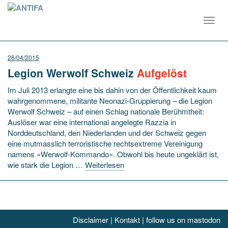
Toggl
navig
26/04/2015
Legion Werwolf Schweiz
Aufgelöst
Im Juli 2013 erlangte eine bis dahin von der Öffentlichkeit kaum
wahrgenommene, militante Neonazi-Gruppierung – die Legion
Werwolf Schweiz – auf einen Schlag nationale Berühmtheit:
Auslöser war eine international angelegte Razzia in
Norddeutschland, den Niederlanden und der Schweiz gegen
eine mutmasslich terroristische rechtsextreme Vereinigung
namens «Werwolf-Kommando». Obwohl bis heute ungeklärt ist,
wie stark die Legion …
Weiterlesen
Disclaimer
|
Kontakt
|
follow us on mastodon