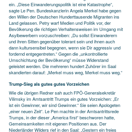
ein. „Diese Einwanderungspolitik ist eine Katastrophe“,
sagte Le Pen. Bundeskanzlerin Angela Merkel habe gegen
den Willen der Deutschen Hunderttausende Migranten ins
Land gelassen. Petry warf Medien und Politik vor, der
Bevölkerung die richtigen Verhaltensweisen im Umgang mit
Asylbewerbern vorzuschreiben: „Du sollst Einwanderern
und ihren Sitten gegenüber tolerant sein und ihnen auch
dann kultursensibel begegnen, wenn sie Dir aggressiv und
fordernd entgegentreten.“ Gegen die „unkontrollierte
Umschichtung der Bevölkerung“ müsse Widerstand
geleistet werden. Die mehreren hundert Zuhörer im Saal
skandierten darauf: „Merkel muss weg, Merkel muss weg.“
Trump-Sieg als gutes gutes Vorzeichen
Wie die übrigen Redner sah auch FPÖ-Generalsekretär
Vilimsky im Amtsantritt Trumps ein gutes Vorzeichen: „Er
ist ein Gewinner, wir sind Gewinner.“ Sie seien Apologeten
„einer neuen Zeit“. Le Pen machte in der Amtsantrittsrede
Trumps, in der dieser „America first“ beschworen hatte,
Gemeinsamkeiten mit eigenen Positionen aus. Der
Niederländer Wilders rief in den Saal: „Gestern ein freies