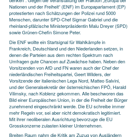
denken“. Gegen die Veranstaltung der Fraktion „Europa der
Nationen und der Freiheit“ (ENF) im Europaparlament (EP)
protestierten nach Schätzungen der Polizei rund 5000
Menschen, darunter SPD-Chef Sigmar Gabriel und die
rheinland-pfälzische Ministerpräsidentin Malu Dreyer (SPD)
sowie Grünen-Chefin Simone Peter.
Die ENF wollte ein Startsignal für Wahlkämpfe in
Frankreich, Deutschland und den Niederlanden setzen, in
denen die Parteien aus dem rechten Spektrum nach
Umfragen gute Chancen auf Zuwächse haben. Neben den
Vorsitzenden von AfD und FN waren auch der Chef der
niederländischen Freiheitspartei, Geert Wilders, der
Vorsitzende der italienischen Lega Nord, Matteo Salvini,
und der Generalsekretär der österreichischen FPÖ, Harald
Vilimsky, nach Koblenz gekommen. Alle beschworen das
Bild einer Europäischen Union, in der die Freiheit der Bürger
zunehmend eingeschränkt werde. Die EU schreibe immer
mehr Regeln vor, sei aber nicht demokratisch legitimiert.
Mit ihrer neoliberalen Ausrichtung bevorzuge die EU
Grosskonzerne zulasten kleiner Unternehmen.
Breiten Raum nahm die Kritik am Zuzug von Ausländern