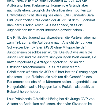
berichtete).
Alle Fraktionen bedauern auf Anfrage die
Auflösung ihres Parlaments, können die Gründe aber
nachvollziehen. Lediglich die Grünliberalen möchten zur
Entwicklung nicht Stellung beziehen. EVP-Landrätin Sara
Fritz, gleichzeitig Präsidentin der JEVP, ist dem Jugendrat
dankbar für seine Arbeit: «Es ist schade, dass die
Jugendlichen nicht mehr Interesse gezeigt haben.»
Die Kritik des Jugendrats akzeptieren die Parteien aber nur
zum Teil, zumal die Auflösung nach Ansicht der Jungen
Schweizer Demokraten (JSD) ohne Mitsprache der
Jungparteien beschlossen wurde. Die JSD wie auch die
Junge SVP und die Jungfreisinnigen legen Wert darauf, sie
hätten regelmässig Anträge eingereicht und an den
Sitzungen teilgenommen. Laut Präsident Marco
Schällmann wählten die JSD auf ihrer letzten Sitzung sogar
eine feste Jupa-Fraktion, die sich um die Geschäfte des
Parlamentsbetriebs hätte kümmern sollen. Jugendrätin Lea
Hungerbühler wollte hingegen keine Fraktion als positives
Beispiel hervorheben.
Laut Präsidentin Géraldine Häring hat die Junge CVP von
Anfang an Bedenken geäussert, dass vier Sitzungen im